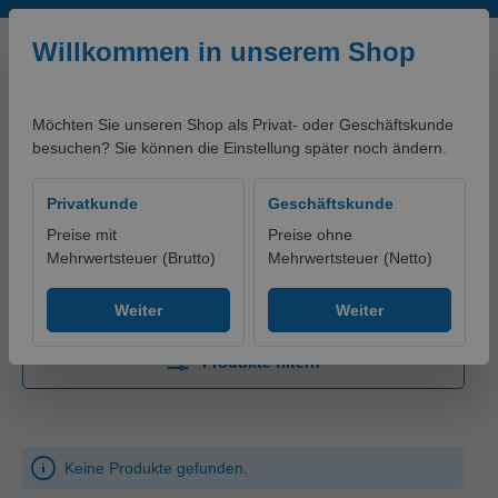
Zum Hauptinhalt springen
Willkommen in unserem Shop
Möchten Sie unseren Shop als Privat- oder Geschäftskunde
besuchen? Sie können die Einstellung später noch ändern.
0,00 €*
Privatkunde
Geschäftskunde
Preise mit
Preise ohne
Mehrwertsteuer (Brutto)
Mehrwertsteuer (Netto)
PRODUKTE - ALT
ARBEITSSCHUTZ
Augenschutz
Zubehör
Weiter
Weiter
Produkte filtern
Keine Produkte gefunden.