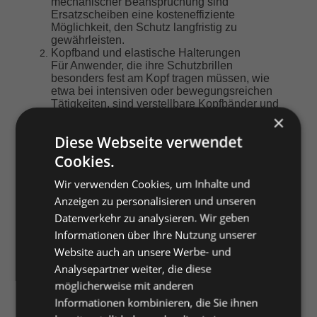
mechanischer Beanspruchung sind
Ersatzscheiben eine kosteneffiziente
Möglichkeit, den Schutz langfristig zu
gewährleisten.
Kopfband und elastische Halterungen
Für Anwender, die ihre Schutzbrillen
besonders fest am Kopf tragen müssen, wie
etwa bei intensiven oder bewegungsreichen
Tätigkeiten, sind verstellbare Kopfbänder und
elastische Halterungen ein sinnvolles
×
Zubehör. Diese Bänder sorgen für einen
Diese Webseite verwendet
sicheren Sitz der Brille und verhindern, dass
sie während der Arbeit verrutscht oder
Cookies.
verloren geht. Elastische Bänder können
auch den Druck der Bügel reduzieren und
Wir verwenden Cookies, um Inhalte und
den Tragekomfort erhöhen.
Anzeigen zu personalisieren und unseren
Anti-Beschlag- und Reinigungstücher
Datenverkehr zu analysieren. Wir geben
Um sicherzustellen, dass die Sicht auch bei
schwierigen Bedingungen klar bleibt, gibt es
Informationen über Ihre Nutzung unserer
spezielle Anti-Beschlag-Tücher und
Website auch an unsere Werbe- und
Reinigungslösungen. Diese verhindern, dass
Analysepartner weiter, die diese
die Brillengläser bei Temperaturwechseln
oder in feuchten Umgebungen beschlagen.
möglicherweise mit anderen
Regelmäßiges Reinigen mit speziellen
Informationen kombinieren, die Sie ihnen
Reinigungstüchern oder -sprays trägt nicht