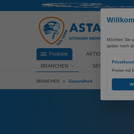
09107 92492-0
 Hauptinhalt springen
Zur Suche springen
Zur Hauptnavigation springen
Willko
Möchten Sie u
später noch ä
Produkte
AKTIONEN
Privatkun
BRANCHEN
SERVICES
Preise mit 
BRANCHEN
Gesundheit
We