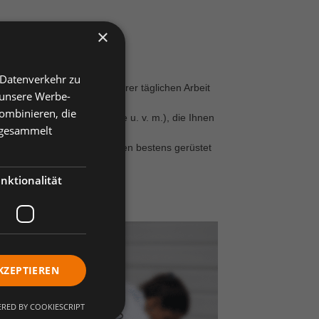
×
en Lösungen:
 Datenverkehr zu
nen vorbeugen und Sie bei Ihrer täglichen Arbeit
 unsere Werbe-
ombinieren, die
Kittel, weiße Berufsschuhe u. v. m.), die Ihnen
e gesammelt
äumt.
pülungen und Defibrillatoren bestens gerüstet
nktionalität
KZEPTIEREN
RED BY COOKIESCRIPT