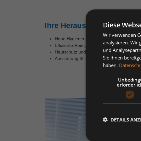
Diese Webse
Ihre Herausforderung:
Wir verwenden Co
Hohe Hygieneansprüche
analysieren. Wir
Effiziente Reinigung und Desinfektion
und Analysepartn
Hautschutz und Handschutz
Sie ihnen bereitg
Ausstattung für die Erste Hilfe und Gesundh
haben.
Datenschut
Unbeding
erforderlic
DETAILS ANZ