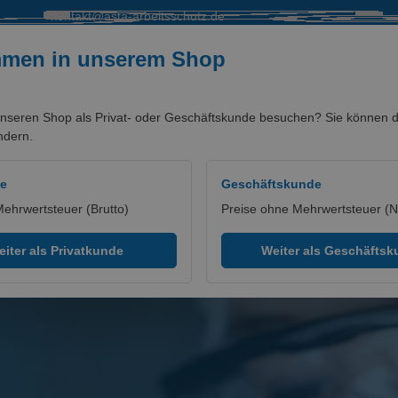
kontakt@asta-arbeitsschutz.de
mmen in unserem Shop
nseren Shop als Privat- oder Geschäftskunde besuchen? Sie können di
ndern.
SALE %
MARKEN/PARTNER
de
Geschäftskunde
Mehrwertsteuer (Brutto)
Preise ohne Mehrwertsteuer (N
iter als Privatkunde
Weiter als Geschäfts