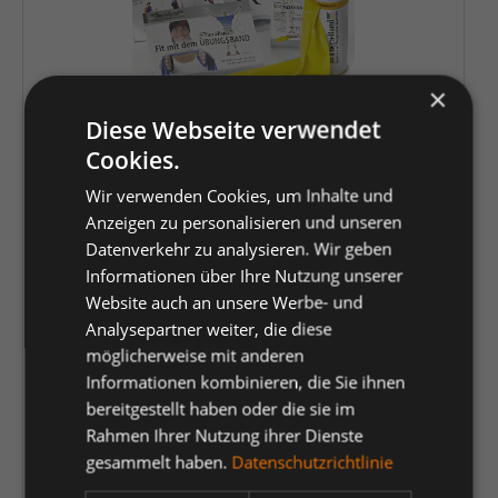
×
Diese Webseite verwendet
Cookies.
TheraBand 2,5 m, gelb/leicht,
inkl.Türanker-Tasche mit
Wir verwenden Cookies, um Inhalte und
ÜbungsanleitungUK = 15 Stck.
Anzeigen zu personalisieren und unseren
Artikelnummer:
K1837722
Datenverkehr zu analysieren. Wir geben
Informationen über Ihre Nutzung unserer
Website auch an unsere Werbe- und
Bestellartikel: aktuell nicht auf Lager
Analysepartner weiter, die diese
möglicherweise mit anderen
Preis:
16,95 €
*
Informationen kombinieren, die Sie ihnen
bereitgestellt haben oder die sie im
Rahmen Ihrer Nutzung ihrer Dienste
Einheit
gesammelt haben.
Datenschutzrichtlinie
Anzahl verringern
Anzahl erhöhen