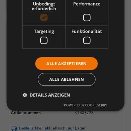
In den Warenkorb
Unbedingt
Performance
erforderlich
Targeting
Funktionalität
ALLE AKZEPTIEREN
ALLE ABLEHNEN
TheraBand 2,5 m, schwarz/spez. starkinkl.
DETAILS ANZEIGEN
Türanker-Tasche m. ÜbungsanleitungUK =
15 Stck.
POWERED BY COOKIESCRIPT
Artikelnummer:
K1837723
Bestellartikel: aktuell nicht auf Lager