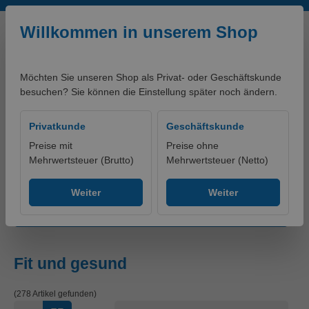
Zum Hauptinhalt springen
Willkommen in unserem Shop
Möchten Sie unseren Shop als Privat- oder Geschäftskunde
besuchen? Sie können die Einstellung später noch ändern.
0,00 €*
Privatkunde
Geschäftskunde
Preise mit
Preise ohne
Mehrwertsteuer (Brutto)
Mehrwertsteuer (Netto)
Produkte
Erste-Hilfe
Fit und gesund
Weiter
Weiter
Produkte filtern
Fit und gesund
(278 Artikel gefunden)