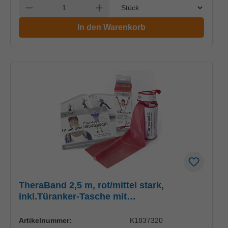
Einheit
Anzahl verringern
Anzahl erhöhen
In den Warenkorb
TheraBand 2,5 m, rot/mittel stark,
inkl.Türanker-Tasche mit
ÜbungsanleitungUK = 15 Stck.
Artikelnummer:
K1837320