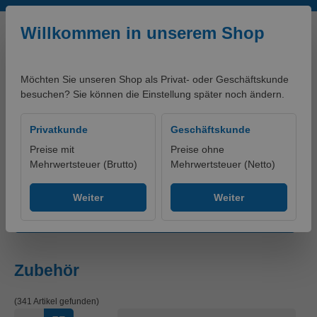
Zum Hauptinhalt springen
Willkommen in unserem Shop
Möchten Sie unseren Shop als Privat- oder Geschäftskunde
besuchen? Sie können die Einstellung später noch ändern.
0,00 €*
Privatkunde
Geschäftskunde
Preise mit
Preise ohne
Mehrwertsteuer (Brutto)
Mehrwertsteuer (Netto)
Produkte
Schuhe
Zubehör
Weiter
Weiter
Produkte filtern
Zubehör
(341 Artikel gefunden)