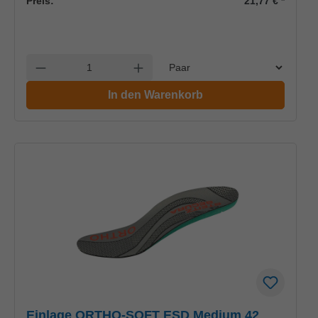
Preis:
21,77 €
*
Einheit
Anzahl verringern
Anzahl erhöhen
In den Warenkorb
Einlage ORTHO-SOFT ESD Medium 42