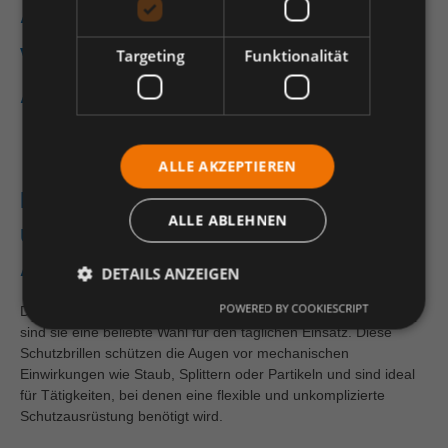
Augenschutz in
verschiedenen
Targeting
Funktionalität
Arbeitsbereichen
ALLE AKZEPTIEREN
Bügelbrillen: Leicht, komfortabel
ALLE ABLEHNEN
und effektiv für den täglichen
Augenschutz
DETAILS ANZEIGEN
POWERED BY COOKIESCRIPT
Dank ihres leichten Designs und des hohen Tragekomforts
sind sie eine beliebte Wahl für den täglichen Einsatz. Diese
Schutzbrillen schützen die Augen vor mechanischen
Einwirkungen wie Staub, Splittern oder Partikeln und sind ideal
für Tätigkeiten, bei denen eine flexible und unkomplizierte
Schutzausrüstung benötigt wird.