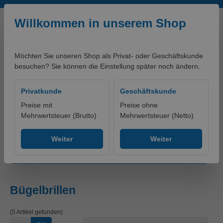
Zum Hauptinhalt springen
Willkommen in unserem Shop
Möchten Sie unseren Shop als Privat- oder Geschäftskunde
besuchen? Sie können die Einstellung später noch ändern.
0,00 €*
Privatkunde
Geschäftskunde
Preise mit
Preise ohne
Mehrwertsteuer (Brutto)
Mehrwertsteuer (Netto)
Produkte
Arbeitsschutz
Augenschutz
Bügelbrillen
Weiter
Weiter
Produkte filtern
Bügelbrillen
(5 Artikel gefunden)