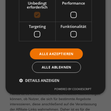
Unbedingt
Performance
Anschließend kann anhand des Verhaltens der Nutzer,
erforderlich
z.B. längeres Verweilen auf der Webseite oder häufigerer
Interaktion mit den Elementen, festgestellt werden,
welche dieser Webseiten oder Elemente eher den
Bedürfnissen der Nutzer entsprechen.
Targeting
Funktionalität
Affiliate-Nachverfolgung
·
Im Rahmen der Affiliate-Nachverfolgung werden Links, mit
ALLE AKZEPTIEREN
deren Hilfe die verlinkenden Webseiten Nutzer zu
Webseiten mit Produkt- oder sonstigen Angeboten
ALLE ABLEHNEN
verweisen, protokolliert. Die Betreiber der jeweils
verlinkenden Webseiten können eine Provision erhalten,
wenn Nutzer diesen sogenannten Affiliate-Links folgen
DETAILS ANZEIGEN
und anschließend die Angebote wahrnehmen (z.B. Waren
kaufen oder Dienstleistungen in Anspruch nehmen).
POWERED BY COOKIESCRIPT
Hierzu ist es erforderlich, dass die Anbieter nachverfolgen
können, ob Nutzer, die sich für bestimmte Angebote
interessieren, diese anschließend auf die Veranlassung
der Affiliate-Links wahrnehmen. Daher ist es für die