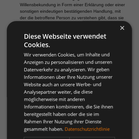
Willensbekundung in Form einer Erklärung oder einer
sonstigen eindeutigen bestätigenden Handlung, mit
der die betroffene Person zu verstehen gibt, dass sie
mit der Verarbeitung der sie betreffenden
×
personenbezogenen Daten einverstanden ist.
Diese Webseite verwendet
Cookies.
Die nachfolgenden erläuterten Begrifflichkeiten sind zwar
nicht gesetzlich definiert.; sie sollen jedoch dem besseren
Wir verwenden Cookies, um Inhalte und
Verständnis der einzelnen Sachverhalte dienen. Die
Anzeigen zu personalisieren und unseren
Begriffe sind alphabetisch sortiert.
Datenverkehr zu analysieren. Wir geben
Informationen über Ihre Nutzung unserer
A/B-Tests
·
Website auch an unsere Werbe- und
Analysepartner weiter, die diese
möglicherweise mit anderen
Diese Tests dienen der Verbesserung der
Informationen kombinieren, die Sie ihnen
Benutzerfreundlichkeit und Leistungsfähigkeit von
Onlineangeboten. Dabei werden Nutzern z.B.
bereitgestellt haben oder die sie im
unterschiedliche Versionen einer Webseite oder ihrer
Rahmen Ihrer Nutzung ihrer Dienste
Elemente, wie Eingabeformulare, dargestellt, auf denen
gesammelt haben.
Datenschutzrichtlinie
sich die Platzierung der Inhalte oder die Beschriftungen
der Navigationselemente unterscheiden können.