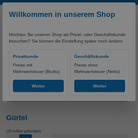
Zum Hauptinhalt springen
Willkommen in unserem Shop
Möchten Sie unseren Shop als Privat- oder Geschäftskunde
besuchen? Sie können die Einstellung später noch ändern.
0,00 €*
Privatkunde
Geschäftskunde
Preise mit
Preise ohne
Mehrwertsteuer (Brutto)
Mehrwertsteuer (Netto)
Produkte
Bekleidung
Accessoires
Gürtel
Weiter
Weiter
Produkte filtern
Gürtel
(25 Artikel gefunden)