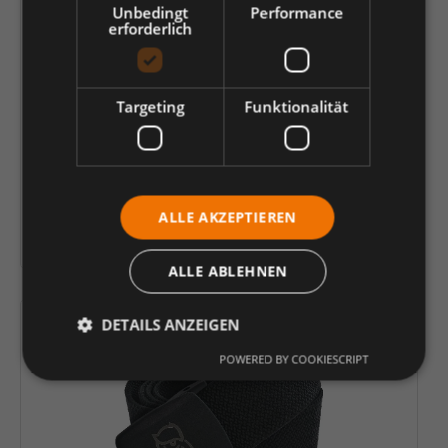
Unbedingt
Performance
wird für Sie bestellt
erforderlich
verfügbar bei unseren Partnern
Preis:
27,07 €
*
Targeting
Funktionalität
Verkaufspreis pro ausgewählter Verpackungseinheit
je Packung (2 Stück) | 1 Stück (
13,53 €
)
Einheit
Anzahl verringern
Anzahl erhöhen
ALLE AKZEPTIEREN
In den Warenkorb
ALLE ABLEHNEN
DETAILS ANZEIGEN
POWERED BY COOKIESCRIPT