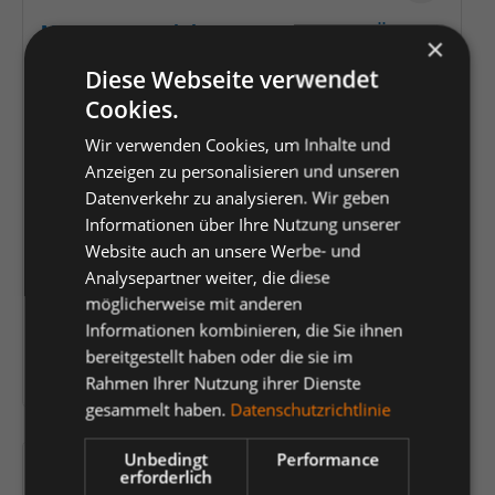
MARTOR Produktset WERKZEUGGÜRTEL
×
SET 995001 | 1 Stück
Diese Webseite verwendet
Cookies.
Artikelnummer:
K2467193
Wir verwenden Cookies, um Inhalte und
Bestellartikel: aktuell nicht auf Lager
Anzeigen zu personalisieren und unseren
Datenverkehr zu analysieren. Wir geben
Preis:
49,75 €
*
Informationen über Ihre Nutzung unserer
Website auch an unsere Werbe- und
Analysepartner weiter, die diese
möglicherweise mit anderen
Einheit
Anzahl verringern
Anzahl erhöhen
Informationen kombinieren, die Sie ihnen
bereitgestellt haben oder die sie im
In den Warenkorb
Rahmen Ihrer Nutzung ihrer Dienste
gesammelt haben.
Datenschutzrichtlinie
Unbedingt
Performance
erforderlich