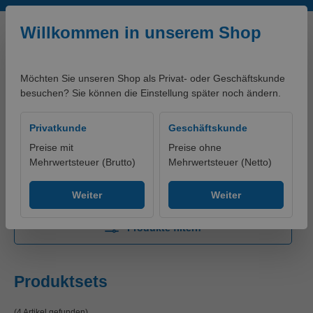
Zum Hauptinhalt springen
Willkommen in unserem Shop
Möchten Sie unseren Shop als Privat- oder Geschäftskunde
besuchen? Sie können die Einstellung später noch ändern.
0,00 €*
Privatkunde
Geschäftskunde
Preise mit
Preise ohne
Mehrwertsteuer (Brutto)
Mehrwertsteuer (Netto)
Produkte
Werkzeuge
Messer/Scheren
Produktsets
Weiter
Weiter
Produkte filtern
Produktsets
(4 Artikel gefunden)