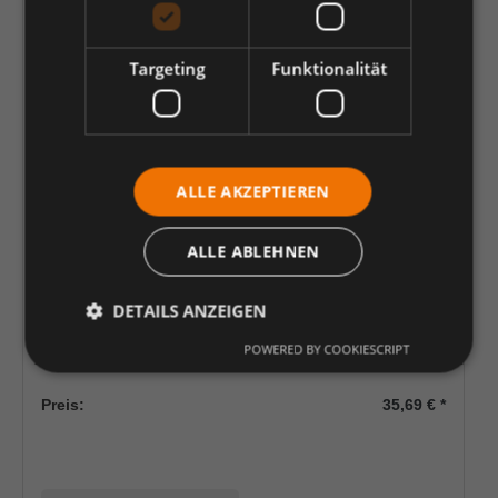
Targeting
Funktionalität
ALLE AKZEPTIEREN
MARTOR Produktset SECUMAX 350 SE
SET 992002 | 1 Stück
ALLE ABLEHNEN
Artikelnummer:
K2467190
DETAILS ANZEIGEN
POWERED BY COOKIESCRIPT
Bestellartikel: aktuell nicht auf Lager
Preis:
35,69 €
*