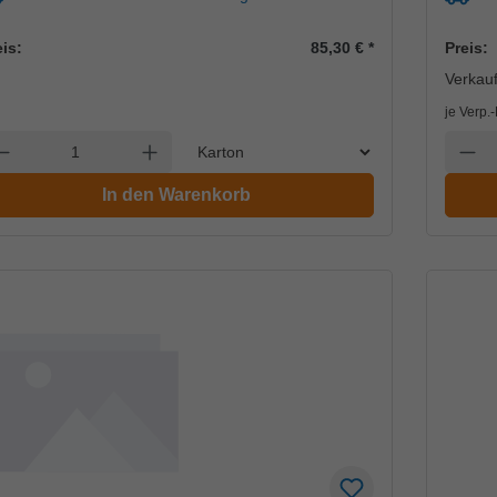
eis:
85,30 €
*
Preis:
Verkauf
je Verp.
Einheit
nzahl verringern
Anzahl erhöhen
Anzah
In den Warenkorb