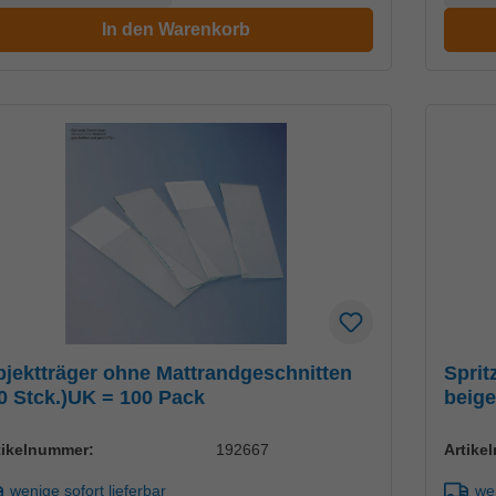
In den Warenkorb
jektträger ohne Mattrandgeschnitten
Sprit
0 Stck.)UK = 100 Pack
beige
tikelnummer:
192667
Artike
wenige sofort lieferbar
wen