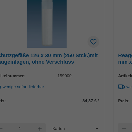
hutzgefäße 126 x 30 mm (250 Stck.)mit
Reag
ugeinlagen, ohne Verschluss
mm x 
tikelnummer:
159000
Artike
wenige sofort lieferbar
wen
eis:
84,37 €
*
Preis:
Einheit
nzahl verringern
Anzahl erhöhen
Anzah