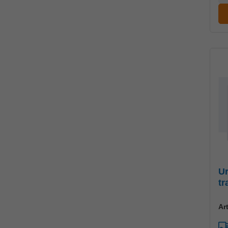
Ur
tr
Ar