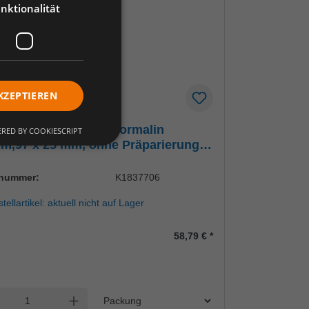
nktionalität
KZEPTIEREN
ovetten 25 ml, für Formalin
RED BY COOKIESCRIPT
m,97 x 25 mm, ohne Präparierung
tck.)PapieretikettUK = 5 Pack
lnummer:
K1837706
tellartikel: aktuell nicht auf Lager
58,79 €
*
Einheit
l verringern
Anzahl erhöhen