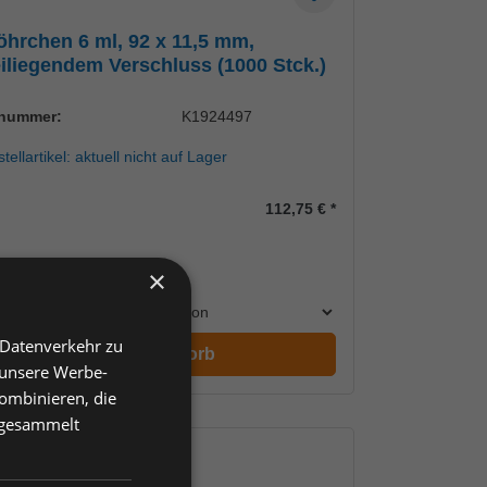
hrchen 6 ml, 92 x 11,5 mm,
iliegendem Verschluss (1000 Stck.)
lnummer:
K1924497
tellartikel: aktuell nicht auf Lager
112,75 €
*
×
Einheit
l verringern
Anzahl erhöhen
 Datenverkehr zu
In den Warenkorb
 unsere Werbe-
ombinieren, die
e gesammelt