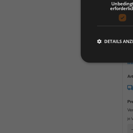
Unbeding
erforderlic
DETAILS ANZ
Zy
ml
Ar
Pr
Ve
je 
A