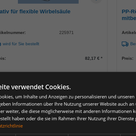
ativ für flexible Wirbelsäule
PP-Rö
mitbe
tikelnummer:
225971
Artike
wird für Sie bestellt
Bes
eis:
82,17 €
*
Preis:
Einheit
ite verwendet Cookies.
nzahl verringern
Anzahl erhöhen
Anzah
okies, um Inhalte und Anzeigen zu personalisieren und unseren
In den Warenkorb
 geben Informationen über Ihre Nutzung unserer Website auch an
er weiter, die diese möglicherweise mit anderen Informationen k
estellt haben oder die sie im Rahmen Ihrer Nutzung ihrer Dienst
zrichtlinie