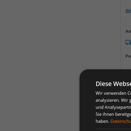
St
Ar
Pr
Diese Webse
A
Wir verwenden Co
analysieren. Wir
und Analysepartn
Sie ihnen bereitg
haben.
Datenschut