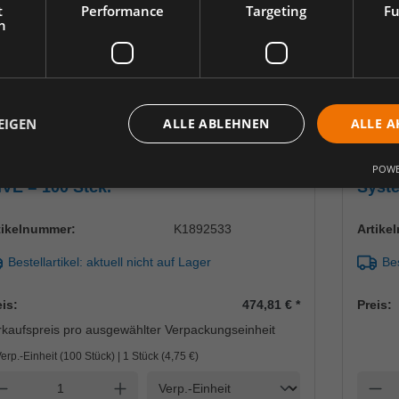
t
Performance
Targeting
Fu
h
EIGEN
ALLE ABLEHNEN
ALLE A
to-Kammer mit Dichtung, PP, 1-fach2
S-Mon
POWE
VE = 100 Stck.
Syste
(50 S
tikelnummer:
K1892533
Artike
Bestellartikel: aktuell nicht auf Lager
Bes
eis:
474,81 €
*
Preis:
rkaufspreis pro ausgewählter Verpackungseinheit
Verp.-Einheit (100 Stück) | 1 Stück (
4,75 €
)
Einheit
nzahl verringern
Anzahl erhöhen
Anzah