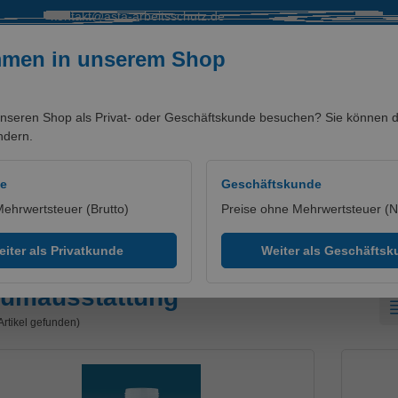
kontakt@asta-arbeitsschutz.de
mmen in unserem Shop
nseren Shop als Privat- oder Geschäftskunde besuchen? Sie können di
ndern.
SALE %
MARKEN/PARTNER
de
Geschäftskunde
Mehrwertsteuer (Brutto)
Preise ohne Mehrwertsteuer (N
iter als Privatkunde
Weiter als Geschäfts
umausstattung
Artikel gefunden)