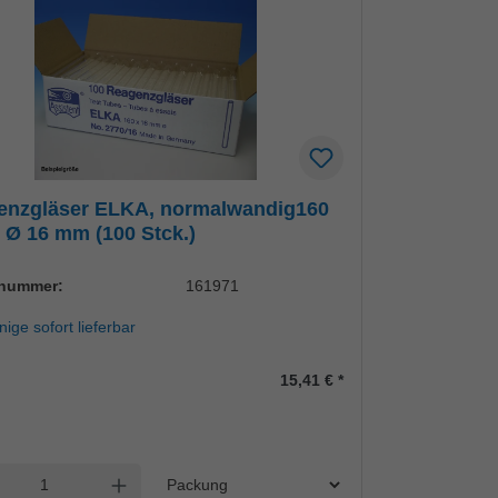
enzgläser ELKA, normalwandig160
Ø 16 mm (100 Stck.)
lnummer:
161971
ige sofort lieferbar
15,41 €
*
Einheit
l verringern
Anzahl erhöhen