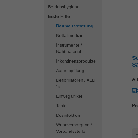
Betriebshygiene
Erste-Hilfe
Raumausstattung
Notfallmedizin
Instrumente /
Nahtmaterial
Sc
Inkontinenzprodukte
Sa
Augenspülung
Ar
Defibrillatoren / AED
´s
Einwegartikel
Pr
Teste
Desinfektion
Wundversorgung /
Verbandsstoffe
A