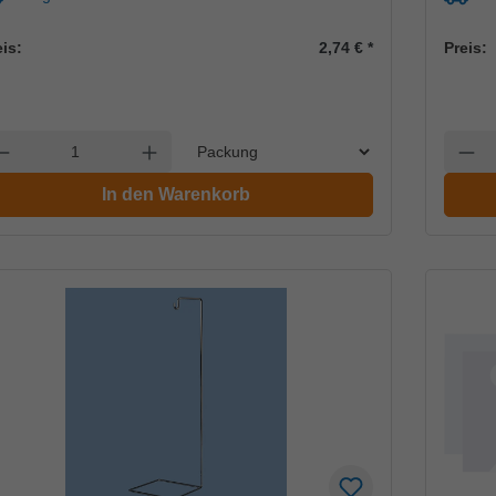
eis:
2,74 €
*
Preis:
Einheit
nzahl verringern
Anzahl erhöhen
Anzah
In den Warenkorb