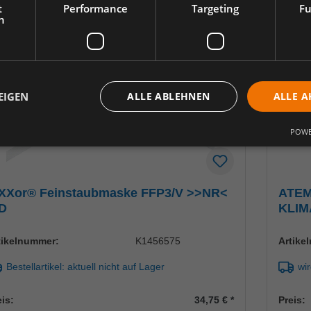
t
Performance
Targeting
Fu
h
EIGEN
ALLE ABLEHNEN
ALLE A
POWE
eXXor® Feinstaubmaske FFP3/V >>NR<
ATEM
 D
KLIM
tikelnummer:
K1456575
Artike
Bestellartikel: aktuell nicht auf Lager
wir
eis:
34,75 €
*
Preis: