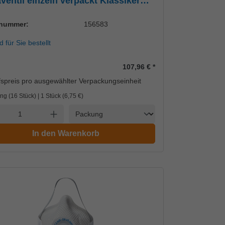
ventil einzeln verpackt Klassiker
Air Filter Technology
lnummer:
156583
d für Sie bestellt
107,96 €
*
spreis pro ausgewählter Verpackungseinheit
ng (16 Stück) | 1 Stück (
6,75 €
)
Einheit
l verringern
Anzahl erhöhen
In den Warenkorb