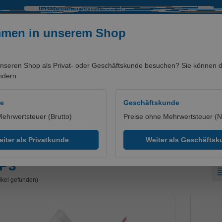
kontakt@asta-arbeitsschutz.de
mmen in unserem Shop
nseren Shop als Privat- oder Geschäftskunde besuchen? Sie können di
ndern.
SALE %
MARKEN/PARTNER
de
Geschäftskunde
Mehrwertsteuer (Brutto)
Preise ohne Mehrwertsteuer (N
P3
iter als Privatkunde
Weiter als Geschäfts
P3
tikel gefunden)