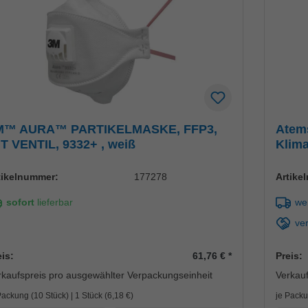
M™ AURA™ PARTIKELMASKE, FFP3,
Atem
T VENTIL, 9332+ , weiß
Klima
Tech
tikelnummer:
177278
Artike
sofort
lieferbar
wen
ve
eis:
61,76 €
*
Preis:
rkaufspreis pro ausgewählter Verpackungseinheit
Verkauf
Packung (10 Stück) | 1 Stück (
6,18 €
)
je Packu