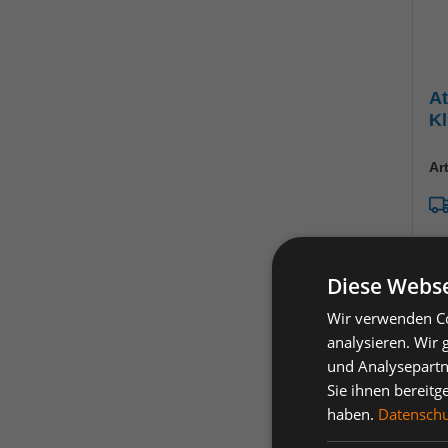
A
Kl
Ar
Diese Webse
Pr
Ve
Wir verwenden Co
analysieren. Wir
je 
und Analysepartn
A
Sie ihnen bereitg
haben.
Datenschut