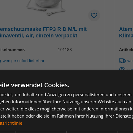
temschutzmaske FFP3 R D M/L mit
Atem
imaventil, Air, einzeln verpackt
Klima
Tech
tikelnummer:
101183
Artike
wenige sofort lieferbar
wen
ve
ite verwendet Cookies.
eis:
93,06 €
*
Preis:
rkaufspreis pro ausgewählter Verpackungseinheit
Verkauf
okies, um Inhalte und Anzeigen zu personalisieren und unseren
 geben Informationen über Ihre Nutzung unserer Website auch an
Packung (10 Stück) | 1 Stück (
9,31 €
)
je Packu
er weiter, die diese möglicherweise mit anderen Informationen k
Einheit
nzahl verringern
Anzahl erhöhen
Anzah
estellt haben oder die sie im Rahmen Ihrer Nutzung ihrer Dienst
zrichtlinie
In den Warenkorb