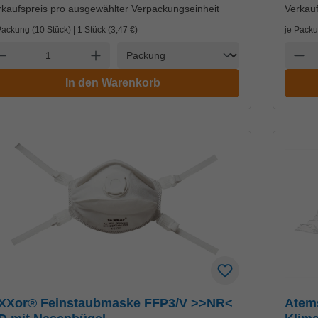
rkaufspreis pro ausgewählter Verpackungseinheit
Verkauf
Packung (10 Stück) | 1 Stück (
3,47 €
)
je Packu
Einheit
nzahl verringern
Anzahl erhöhen
Anzah
In den Warenkorb
eXXor® Feinstaubmaske FFP3/V >>NR<
Atem