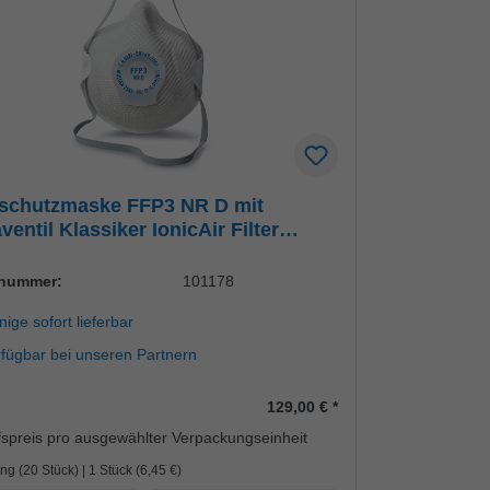
schutzmaske FFP3 NR D mit
ventil Klassiker IonicAir Filter
nology
lnummer:
101178
ige sofort lieferbar
rfügbar bei unseren Partnern
129,00 €
*
spreis pro ausgewählter Verpackungseinheit
ng (20 Stück) | 1 Stück (
6,45 €
)