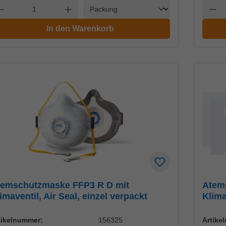
Einheit
nzahl verringern
Anzahl erhöhen
Anzah
In den Warenkorb
temschutzmaske FFP3 R D mit
Atem
imaventil, Air Seal, einzel verpackt
Klima
tikelnummer:
156325
Artike