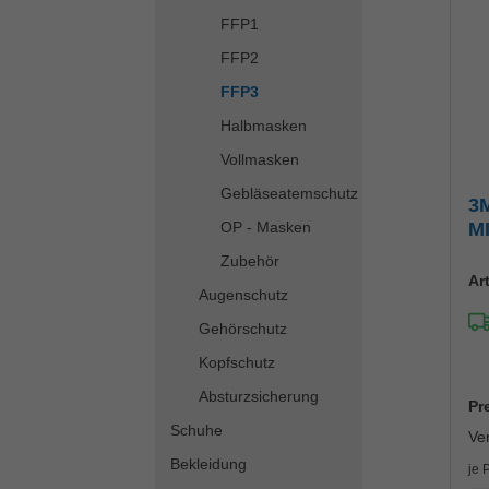
FFP1
FFP2
FFP3
Halbmasken
Vollmasken
Gebläseatemschutz
3
OP - Masken
MI
Zubehör
Ar
Augenschutz
Gehörschutz
Kopfschutz
Absturzsicherung
Pr
Schuhe
Ve
Bekleidung
je 