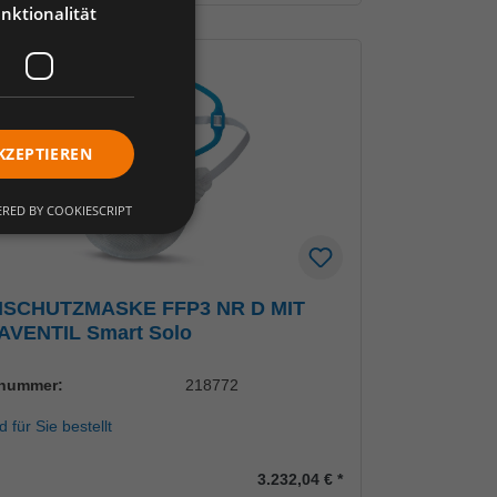
nktionalität
KZEPTIEREN
RED BY COOKIESCRIPT
SCHUTZMASKE FFP3 NR D MIT
AVENTIL Smart Solo
lnummer:
218772
d für Sie bestellt
3.232,04 €
*