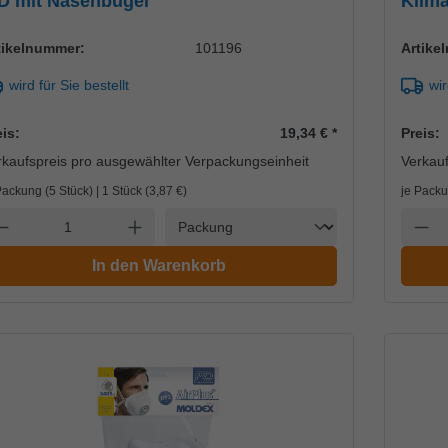
D mit Nasenbügel
Klima
Ionic
tikelnummer:
101196
Artike
wird für Sie bestellt
wir
eis:
19,34 €
*
Preis:
rkaufspreis pro ausgewählter Verpackungseinheit
Verkauf
Packung (5 Stück) | 1 Stück (
3,87 €
)
je Packu
Einheit
nzahl verringern
Anzahl erhöhen
Anzah
In den Warenkorb