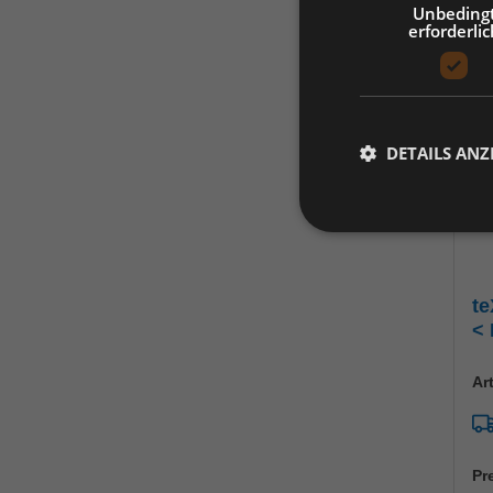
Unbeding
erforderlic
DETAILS ANZ
t
<
Ar
Pr