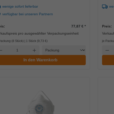
wenige sofort lieferbar
wen
verfügbar bei unseren Partnern
eis:
77,87 €
*
Preis:
rkaufspreis pro ausgewählter Verpackungseinheit
Verkauf
Packung (8 Stück) | 1 Stück (
9,73 €
)
je Packu
Einheit
nzahl verringern
Anzahl erhöhen
Anzah
In den Warenkorb