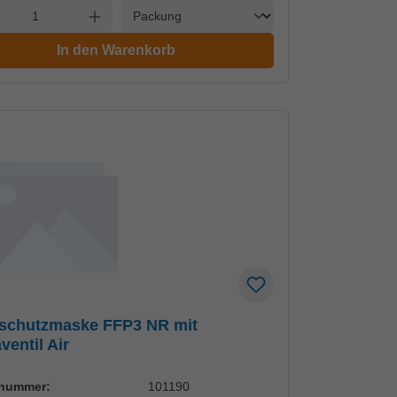
Einheit
l verringern
Anzahl erhöhen
In den Warenkorb
schutzmaske FFP3 NR mit
ventil Air
lnummer:
101190