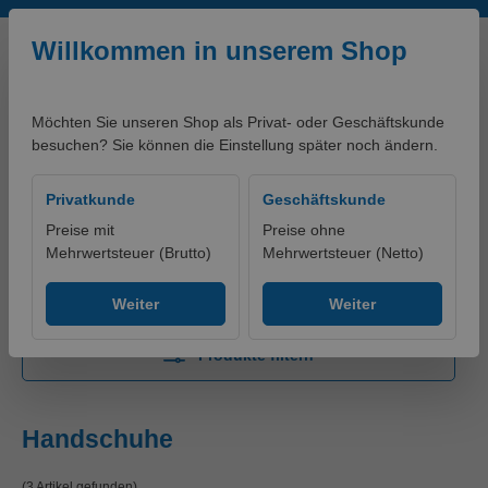
Zum Hauptinhalt springen
Willkommen in unserem Shop
Möchten Sie unseren Shop als Privat- oder Geschäftskunde
besuchen? Sie können die Einstellung später noch ändern.
0,00 €*
Privatkunde
Geschäftskunde
Preise mit
Preise ohne
Mehrwertsteuer (Brutto)
Mehrwertsteuer (Netto)
Produkte
Bekleidung
Einwegkleidung
Handschuhe
Weiter
Weiter
Produkte filtern
Handschuhe
(3 Artikel gefunden)