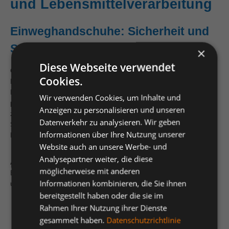
und Lebensmittelverarbeitung
Einweghandschuhe: Sicherheit und
Sauberkeit bei jedem Handgriff
×
Diese Webseite verwendet
Ob in medizinischen Einrichtungen, Laboren, bei der
Cookies.
Lebensmittelverarbeitung oder im Reinigungsbereich –
Einweghandschuhe sind ein unverzichtbarer Bestandteil der
Wir verwenden Cookies, um Inhalte und
persönlichen Schutzausrüstung (PSA). Sie bieten
Anzeigen zu personalisieren und unseren
zuverlässigen Schutz vor Keimen, Chemikalien, Ölen und
Datenverkehr zu analysieren. Wir geben
Schmutz und gewährleisten gleichzeitig die notwendige
Informationen über Ihre Nutzung unserer
Fingerfertigkeit bei präzisen Arbeiten.
Website auch an unsere Werbe- und
Analysepartner weiter, die diese
ASTA bietet Ihnen eine breite Auswahl an hochwertigen
möglicherweise mit anderen
Einmalhandschuhen in verschiedenen Materialien, Größen
Informationen kombinieren, die Sie ihnen
und Ausführungen – passend für jeden Einsatzbereich.
bereitgestellt haben oder die sie im
Rahmen Ihrer Nutzung ihrer Dienste
gesammelt haben.
Datenschutzrichtlinie
Unsere Einweghandschuhe im