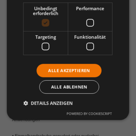
Überblick:
Unbedingt
Performance
erforderlich
• Nitrilhandschuhe
Allergikerfreundlich, latexfrei, sehr beständig gegen
Targeting
Funktionalität
Chemikalien und Öle
• Latexhandschuhe
ALLE AKZEPTIEREN
Sehr elastisch, hoher Tragekomfort und gutes
Tastgefühl
ALLE ABLEHNEN
• Vinylhandschuhe
DETAILS ANZEIGEN
Preisgünstig und ideal für kurzzeitige, nicht kritische
POWERED BY COOKIESCRIPT
Anwendungen
• Einmalhandschuhe gepudert oder puderfrei