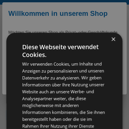
Zum Hauptinhalt springen
Willkommen in unserem Shop
Möchten Sie unseren Shop als Privat- oder Geschäftskunde
×
besuchen? Sie können die Einstellung später noch ändern.
Diese Webseite verwendet
0,00 €*
Privatkunde
Geschäftskunde
Cookies.
Preise mit
Preise ohne
Wir verwenden Cookies, um Inhalte und
Mehrwertsteuer (Brutto)
Mehrwertsteuer (Netto)
Anzeigen zu personalisieren und unseren
Produkte
Betriebshygiene
Haut & Hände
Schutz
Datenverkehr zu analysieren. Wir geben
Weiter
Weiter
Informationen über Ihre Nutzung unserer
Produkte filtern
Website auch an unsere Werbe- und
Analysepartner weiter, die diese
möglicherweise mit anderen
Informationen kombinieren, die Sie ihnen
Keine Produkte gefunden.
bereitgestellt haben oder die sie im
Rahmen Ihrer Nutzung ihrer Dienste