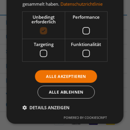
gesammelt haben.
Datenschutzrichtlinie
Unbedingt
Performance
erforderlich
Kontakt
Über ASTA
Targeting
Funktionalität
Shop Service
Rechtliches
ALLE AKZEPTIEREN
Informationen
ALLE ABLEHNEN
Versandhandels-Register-Nr.
0005981
DETAILS ANZEIGEN
POWERED BY COOKIESCRIPT