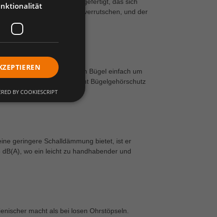
ind aus weichem Material gefertigt, das sich
nktionalität
eit sicher sitzen, ohne zu verrutschen, und der
KZEPTIEREN
igt wird. Der Träger kann den Bügel einfach um
etzen. Diese Flexibilität macht Bügelgehörschutz
RED BY COOKIESCRIPT
ne geringere Schalldämmung bietet, ist er
5 dB(A), wo ein leicht zu handhabender und
enischer macht als bei losen Ohrstöpseln.