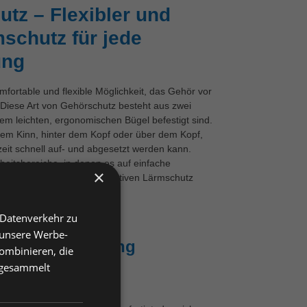
tz – Flexibler und
schutz für jede
ung
mfortable und flexible Möglichkeit, das Gehör vor
Diese Art von Gehörschutz besteht aus zwei
em leichten, ergonomischen Bügel befestigt sind.
dem Kinn, hinter dem Kopf oder über dem Kopf,
eit schnell auf- und abgesetzt werden kann.
rbeitsbereiche, in denen es auf einfache
×
tz ankommt, ohne auf effektiven Lärmschutz
 Datenverkehr zu
 unsere Werbe-
ive Lärmminderung
ombinieren, die
e gesammelt