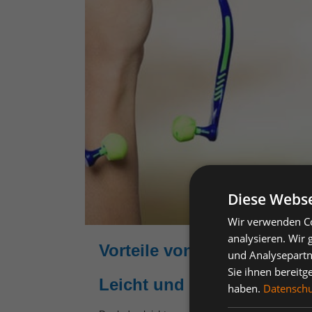
Diese Webse
Wir verwenden Co
analysieren. Wir
Vorteile von Bügelgehörsch
und Analysepartn
Sie ihnen bereitg
Leicht und bequem
haben.
Datenschut