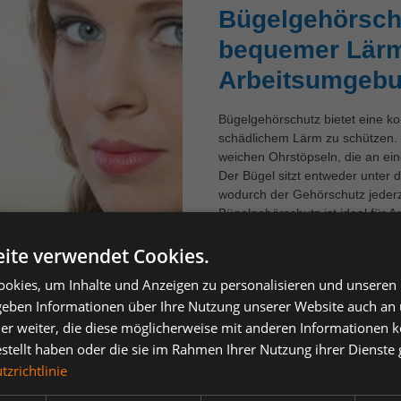
Bügelgehörschu
bequemer Lärm
Arbeitsumgeb
Bügelgehörschutz bietet eine ko
schädlichem Lärm zu schützen. 
weichen Ohrstöpseln, die an ein
Der Bügel sitzt entweder unter 
wodurch der Gehörschutz jederz
Bügelgehörschutz ist ideal für A
Handhabung und flexiblen Einsa
ite verwendet Cookies.
verzichten zu müssen.
okies, um Inhalte und Anzeigen zu personalisieren und unseren
 geben Informationen über Ihre Nutzung unserer Website auch an
utz – Komfort, Flexibilität und effekt
er weiter, die diese möglicherweise mit anderen Informationen k
estellt haben oder die sie im Rahmen Ihrer Nutzung ihrer Dienst
zrichtlinie