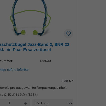
rschutzbügel Jazz-Band 2, SNR 22
kl. ein Paar Ersatzstöpsel
lnummer:
138030
ige sofort lieferbar
8,38 €
*
spreis pro ausgewählter Verpackungseinheit
ng (1 Stück) | 1 Stück (
8,38 €
)
Einheit
l verringern
Anzahl erhöhen