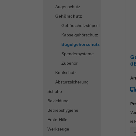
Augenschutz
Gehörschutz
Gehörschutzstöpsel
Kapselgehörschutz
Bügelgehörschutz
Spendersysteme
G
Zubehör
d
Kopfschutz
Ar
Absturzsicherung
Schuhe
Bekleidung
Pr
Betriebshygiene
Ve
Erste-Hilfe
je 
Werkzeuge
A