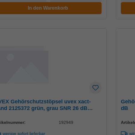
In den Warenkorb
EX Gehörschutzstöpsel uvex xact-
Gehö
nd 2125372 grün, grau SNR 26 dB
dB
öße M, L
tikelnummer:
192949
Artike
wenige sofort lieferbar
wir