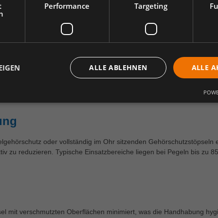
t Bügelgehörschutz besonders komfortabel zu tragen. Die Ohrstöpsel s
t
Performance
Targeting
Fu
men Druck auszuüben. Der Bügel sorgt dafür, dass die Stöpsel jederz
h
 kann.
EIGEN
ALLE ABLEHNEN
ALLE A
denen der Gehörschutz nicht permanent, sondern intermittierend benöt
hutz nicht gebraucht wird, und ihn bei Bedarf blitzschnell wieder eins
situationen oder bei kurzen Lärmbelastungen.
POWE
ung
gehörschutz oder vollständig im Ohr sitzenden Gehörschutzstöpseln ei
iv zu reduzieren. Typische Einsatzbereiche liegen bei Pegeln bis zu 8
sel mit verschmutzten Oberflächen minimiert, was die Handhabung hygi