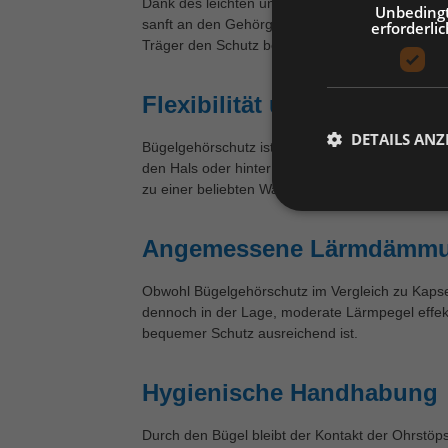
Dank des leichten und ergonomischen Designs is
Unbeding
sanft an den Gehörgang anpasst, ohne unangeneh
erforderlic
Träger den Schutz bei Bedarf schnell abnehmen
Flexibilität und Mobilität
DETAILS ANZ
Bügelgehörschutz ist für Einsätze gedacht, bei 
den Hals oder hinter den Kopf legen, wenn der Sc
zu einer beliebten Wahl in wechselnden Arbeits
Angemessene Lärmdämm
Obwohl Bügelgehörschutz im Vergleich zu Kapsel
dennoch in der Lage, moderate Lärmpegel effekt
bequemer Schutz ausreichend ist.
Hygienische Handhabung
Durch den Bügel bleibt der Kontakt der Ohrstöp