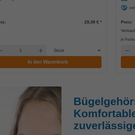
ve
eis:
29,39 €
*
Preis:
Verkauf
je Packu
Einheit
nzahl verringern
Anzahl erhöhen
Anzah
In den Warenkorb
Bügelgehör
Komfortabl
zuverlässig