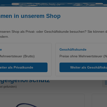
kontakt@asta-arbeitsschutz.de
mmen in unserem Shop
nseren Shop als Privat- oder Geschäftskunde besuchen? Sie können di
ndern.
SALE %
MARKEN/PARTNER
de
Geschäftskunde
Mehrwertsteuer (Brutto)
Preise ohne Mehrwertsteuer (N
ügelgehörschutz
iter als Privatkunde
Weiter als Geschäfts
gelgehörschutz
ikel gefunden)