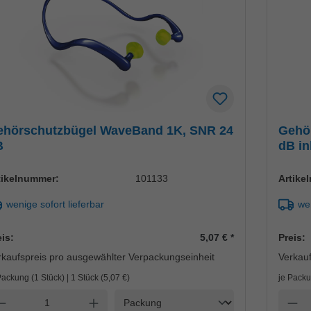
ehörschutzbügel WaveBand 1K, SNR 24
Gehö
B
dB in
tikelnummer:
101133
Artike
wenige sofort lieferbar
wen
eis:
5,07 €
*
Preis:
rkaufspreis pro ausgewählter Verpackungseinheit
Verkauf
Packung (1 Stück) | 1 Stück (
5,07 €
)
je Packu
Einheit
nzahl verringern
Anzahl erhöhen
Anzah