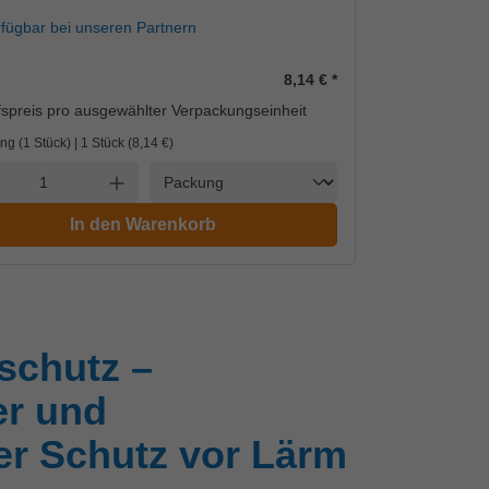
rfügbar bei unseren Partnern
8,14 €
*
spreis pro ausgewählter Verpackungseinheit
ng (1 Stück) | 1 Stück (
8,14 €
)
Einheit
l verringern
Anzahl erhöhen
In den Warenkorb
schutz –
er und
er Schutz vor Lärm