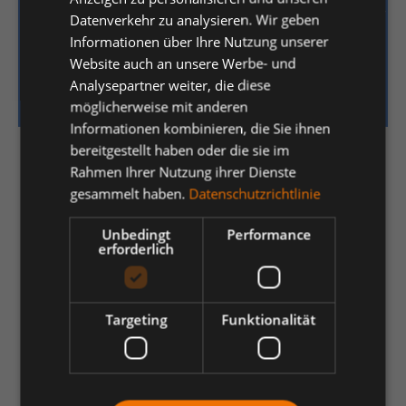
Von der Planung bis zur schnellen Beschaffung unterstützen wir
Datenverkehr zu analysieren. Wir geben
Sie bei der Auswahl hochwertiger Betriebseinrichtungen für
Informationen über Ihre Nutzung unserer
strukturierte Arbeitsplätze, effiziente Prozesse und maximale
Website auch an unsere Werbe- und
Produktivität.
Analysepartner weiter, die diese
möglicherweise mit anderen
Informationen kombinieren, die Sie ihnen
bereitgestellt haben oder die sie im
Rahmen Ihrer Nutzung ihrer Dienste
Firma
*
gesammelt haben.
Datenschutzrichtlinie
Unbedingt
Performance
erforderlich
Ansprechpartner
Vorname
*
Targeting
Funktionalität
Nachname
*