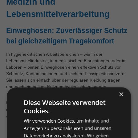
Medizin und
Lebensmittelverarbeitung
Einweghosen: Zuverlässiger Schutz
bei gleichzeitigem Tragekomfort
In hygienekritischen Arbeitsbereichen – wie in der
Lebensmittelindustrie, in medizinischen Einrichtungen oder in
Laboren – bieten Einweghosen einen effektiven Schutz vor
Schmutz, Kontaminationen und leichten Flüssigkeitsspritzern.
Sie lassen sich einfach über der regulären Kleidung tragen
und nach einmaliger Nutzung hygienisch entsorgen.
×
Diese Webseite verwendet
Unsere Einweghosen von ASTA sind funktional, leicht und
Cookies.
reißfest – ideal für den täglichen Einsatz in sensiblen
Arbeitsumgebungen.
Wir verwenden Cookies, um Inhalte und
Anzeigen zu personalisieren und unseren
Datenverkehr zu analysieren. Wir geben