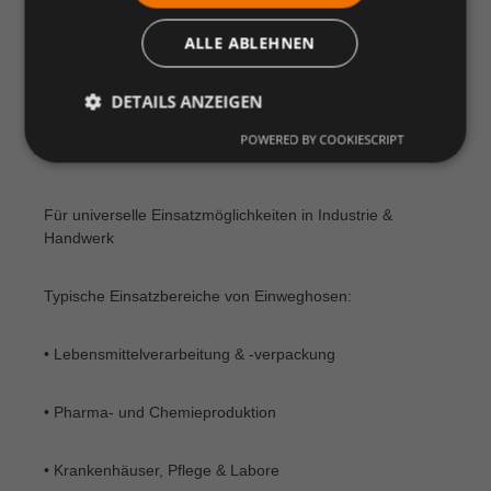
• Elastischer Bund & bequeme Passform
ALLE ABLEHNEN
Schnelles An- und Ausziehen – auch über
Arbeitskleidung tragbar
DETAILS ANZEIGEN
POWERED BY COOKIESCRIPT
• Unisex-Modelle in verschiedenen Größen
Für universelle Einsatzmöglichkeiten in Industrie &
Handwerk
Typische Einsatzbereiche von Einweghosen:
• Lebensmittelverarbeitung & -verpackung
• Pharma- und Chemieproduktion
• Krankenhäuser, Pflege & Labore