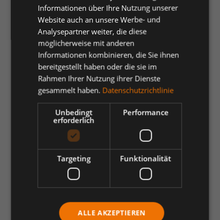
Vorteile von Einweghosen im
Informationen über Ihre Nutzung unserer
Überblick:
Website auch an unsere Werbe- und
Analysepartner weiter, die diese
• Hygienisch & sicher
möglicherweise mit anderen
Informationen kombinieren, die Sie ihnen
bereitgestellt haben oder die sie im
Ideal für den einmaligen Einsatz, um
Kreuzkontaminationen zu vermeiden
Rahmen Ihrer Nutzung ihrer Dienste
gesammelt haben.
Datenschutzrichtlinie
• Leicht & atmungsaktiv
Unbedingt
Performance
erforderlich
Angenehmes Tragegefühl auch bei längeren
Tragezeiten
Targeting
Funktionalität
• Reißfeste Materialien wie Polypropylen (PP)
Schutz vor Staub, Schmutz, Haaren und leichten
Partikeln
ALLE AKZEPTIEREN