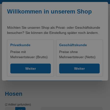
Zum Hauptinhalt springen
Willkommen in unserem Shop
Möchten Sie unseren Shop als Privat- oder Geschäftskunde
besuchen? Sie können die Einstellung später noch ändern.
0,00 €*
Privatkunde
Geschäftskunde
Preise mit
Preise ohne
Mehrwertsteuer (Brutto)
Mehrwertsteuer (Netto)
Produkte
Bekleidung
Einwegkleidung
Hosen
Weiter
Weiter
Produkte filtern
Hosen
(2 Artikel gefunden)