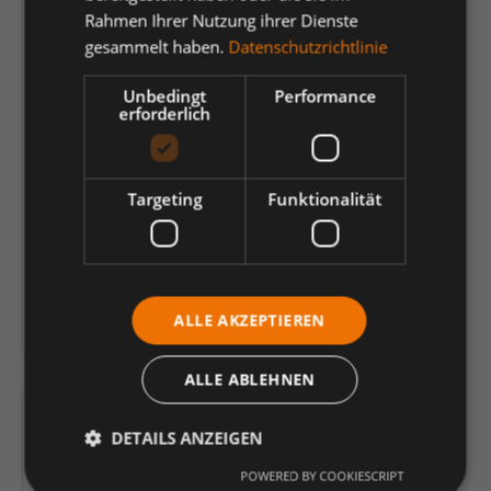
Rahmen Ihrer Nutzung ihrer Dienste
gesammelt haben.
Datenschutzrichtlinie
Unbedingt
Performance
erforderlich
Targeting
Funktionalität
FLEXV20, Weste kornblau-schwarz, 3XL
Variante wählen (
)
ALLE AKZEPTIEREN
ALLE ABLEHNEN
DETAILS ANZEIGEN
POWERED BY COOKIESCRIPT