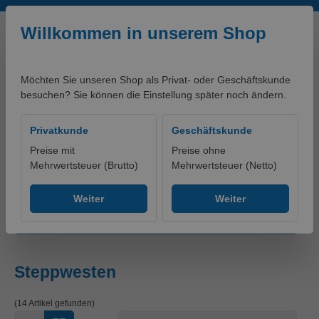
Zum Hauptinhalt springen
Willkommen in unserem Shop
Möchten Sie unseren Shop als Privat- oder Geschäftskunde
besuchen? Sie können die Einstellung später noch ändern.
0,00 €*
Privatkunde
Geschäftskunde
Preise mit
Preise ohne
Mehrwertsteuer (Brutto)
Mehrwertsteuer (Netto)
Produkte
Bekleidung
Westen
Steppwesten
Weiter
Weiter
Produkte filtern
Steppwesten
(14 Artikel gefunden)