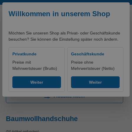
Zum Hauptinhalt springen
Willkommen in unserem Shop
Möchten Sie unseren Shop als Privat- oder Geschäftskunde
besuchen? Sie können die Einstellung später noch ändern.
0,00 €*
Privatkunde
Geschäftskunde
Preise mit
Preise ohne
Mehrwertsteuer (Brutto)
Mehrwertsteuer (Netto)
Produkte
Arbeitsschutz
Schutzhandschuhe
Baumwollhandschuhe
Weiter
Weiter
Produkte filtern
Baumwollhandschuhe
(50 Artikel gefunden)