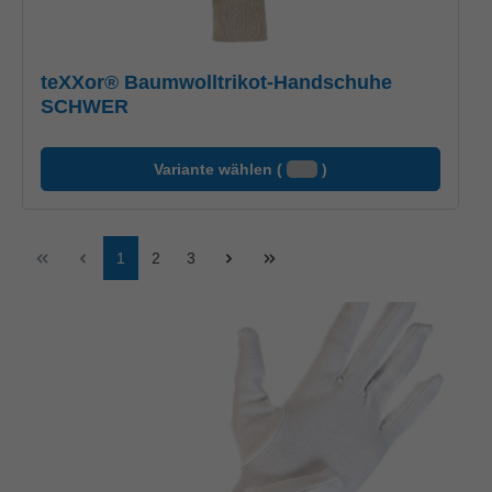
teXXor® Baumwolltrikot-Handschuhe
SCHWER
Variante wählen (
)
Seite
Seite
Seite
1
2
3