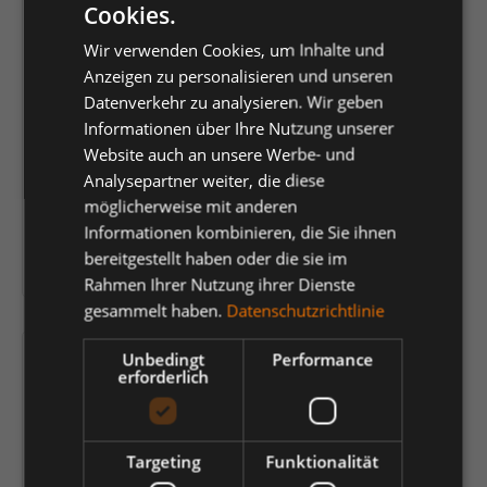
Artikelnummer:
226033
Cookies.
Wir verwenden Cookies, um Inhalte und
wird für Sie bestellt
Anzeigen zu personalisieren und unseren
Datenverkehr zu analysieren. Wir geben
Preis:
9,00 €
*
Informationen über Ihre Nutzung unserer
Verkaufspreis pro ausgewählter Verpackungseinheit
Website auch an unsere Werbe- und
Analysepartner weiter, die diese
je Packung (12 Paar) | 1 Paar (
0,75 €
)
möglicherweise mit anderen
Einheit
Anzahl verringern
Anzahl erhöhen
Informationen kombinieren, die Sie ihnen
bereitgestellt haben oder die sie im
In den Warenkorb
Rahmen Ihrer Nutzung ihrer Dienste
gesammelt haben.
Datenschutzrichtlinie
Unbedingt
Performance
erforderlich
Targeting
Funktionalität