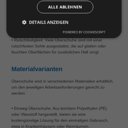
ALLE ABLEHNEN
• Wasserdicht und robust: Je nach Material schützen
Überschuhe zuverlässig vor Feuchtigkeit und Nässe und
verhindern, dass die eigenen Schuhe durchnässt
DETAILS ANZEIGEN
werden.
POWERED BY COOKIESCRIPT
• Rutschfestigkeit: Viele Überschuhe sind mit einer
rutschfesten Sohle ausgestattet, die auf glatten oder
feuchten Oberflächen für zusätzlichen Halt sorgt.
Materialvarianten
Überschuhe sind in verschiedenen Materialien erhältlich,
um den jeweiligen Arbeitsanforderungen gerecht zu
werden:
• Einweg-Überschuhe: Aus leichtem Polyethylen (PE)
oder Vliesstoff hergestellt, bieten sie eine
kostengünstige Lösung für den einmaligen Gebrauch,
etwa in Krankenhäusern oder Reinräumen.