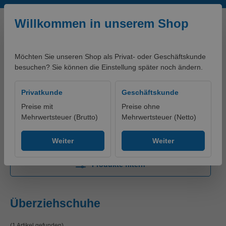
Zum Hauptinhalt springen
Willkommen in unserem Shop
Möchten Sie unseren Shop als Privat- oder Geschäftskunde
besuchen? Sie können die Einstellung später noch ändern.
0,00 €*
Privatkunde
Geschäftskunde
Preise mit
Preise ohne
Mehrwertsteuer (Brutto)
Mehrwertsteuer (Netto)
Produkte
Bekleidung
Einwegkleidung
Überziehschuhe
Weiter
Weiter
Produkte filtern
Überziehschuhe
(1 Artikel gefunden)