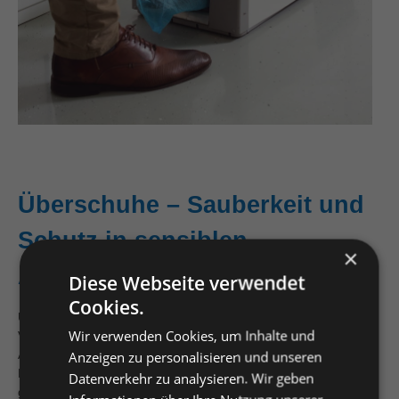
Überschuhe – Sauberkeit und
Schutz in sensiblen
×
Arbeitsbereichen
Diese Webseite verwendet
Cookies.
Überschuhe sind die ideale Lösung, um Schmutz,
Wir verwenden Cookies, um Inhalte und
Verunreinigungen oder Flüssigkeiten aus sensiblen
Arbeitsbereichen fernzuhalten oder sich selbst vor äußeren
Anzeigen zu personalisieren und unseren
Einflüssen zu schützen. Sie werden über die regulären Schuhe
Datenverkehr zu analysieren. Wir geben
gezogen und bieten eine schnelle und hygienische