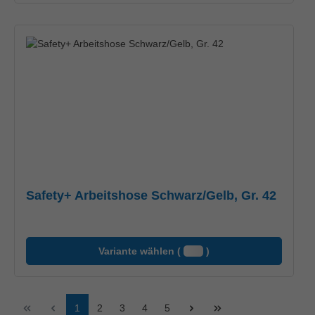
Safety+ Arbeitshose Schwarz/Gelb, Gr. 42
Variante wählen (
)
Seite
Seite
Seite
Seite
Seite
1
2
3
4
5