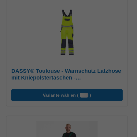
DASSY® Toulouse - Warnschutz Latzhose
mit Kniepolstertaschen -
neongelb/dunkelblau, Gr. 42
Variante wählen (
)