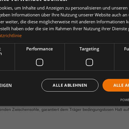
okies, um Inhalte und Anzeigen zu personalisieren und unseren
 geben Informationen über Ihre Nutzung unserer Website auch an
er weiter, die diese möglicherweise mit anderen Informationen k
estellt haben oder die sie im Rahmen Ihrer Nutzung ihrer Dienst
zrichtlinie
ertungen
t
Performance
Targeting
Fu
h
oher Sicherheitsschuh, XR Sohlentechnologie, XP metallfreie Durcht
Extraguard Obermaterial, MPU-REBOUND-SYSTEM, BOA Fit-System, gee
n, unbeständige Wetterbedingungen und Untergründe mit untersch
Mit dem neuen XR®-Laufsohlensystem von ATLAS® kommen Sie trittsiche
EIGEN
ALLE ABLEHNEN
ALLE A
tril Laufsohle und MPU® Zwischensohle im Direktanschäumverfahren he
tung der Nitril Laufsohle sorgt für extremen Grip, Abriebfestigkeit un
auch auf rutschigen Flächen zuverlässigen Halt. Im Gegenzug ist die
POWE
ti-Funktionale-Polyurethan, kurz: MPU®. Die Kombination aus der besond
erenden Zwischensohle, garantiert dem Träger bedingungslosen Halt auf