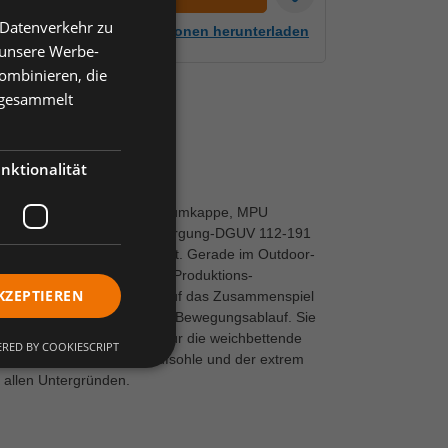
 Datenverkehr zu
Artikelinformationen herunterladen
 unsere Werbe-
ombinieren, die
e gesammelt
nktionalität
ritthemmung, alu-tec Aluminiumkappe, MPU
ignet für die Einlagenversorgung-DGUV 112-191
iedlicher Beschaffenheit. Gerade im Outdoor-
r ans Ziel. Mit modernster Produktions-
KZEPTIEREN
rgestellt. Dabei kommt es auf das Zusammenspiel
d unterstützt den natürlichen Bewegungsablauf. Sie
 Zwischensohle vor allem für die weichbettende
RED BY COOKIESCRIPT
ers profilierten Nitril Laufsohle und der extrem
 allen Untergründen.