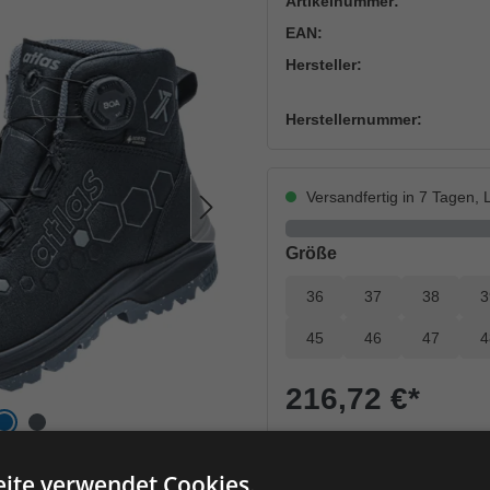
Artikelnummer:
EAN:
Hersteller:
Herstellernummer:
Versandfertig in 7 Tagen, L
auswählen
Größe
36
37
38
3
45
46
47
4
216,72 €
*
je Paar
Einheit
ite verwendet Cookies.
Anzahl verringern
Anzahl erhöh