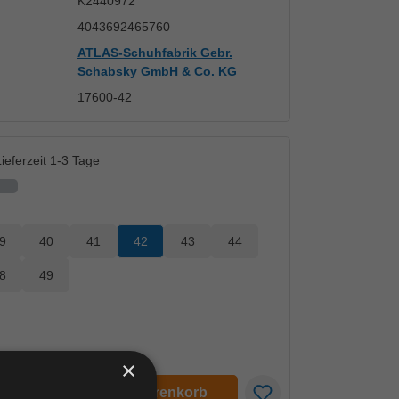
K2440972
4043692465760
ATLAS-Schuhfabrik Gebr.
Schabsky GmbH & Co. KG
17600-42
ieferzeit 1-3 Tage
9
40
41
42
43
44
8
49
×
en
In den Warenkorb