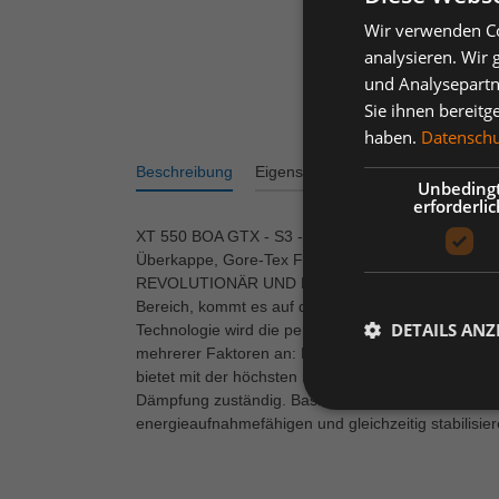
Wir verwenden Co
analysieren. Wir
und Analysepartn
Sie ihnen bereitg
haben.
Datenschut
Beschreibung
Eigenschaften
Varianten
Bew
Unbeding
erforderlic
XT 550 BOA GTX - S3 - W10 - Gr.42, SRC, knöchelh
Überkappe, Gore-Tex Funktionsfutter, Gore-Tex 
REVOLUTIONÄR UND MULTIFUNKTIONAL Unebene Böde
Bereich, kommt es auf die richtige Laufsohle an. 
DETAILS ANZ
Technologie wird die perfekte Kombination aus Ni
mehrerer Faktoren an: Die ergonomische Profilgestal
bietet mit der höchsten Rutschhemmungsklasse SRC 
Dämpfung zuständig. Basis ist das einzigartige Mul
energieaufnahmefähigen und gleichzeitig stabilisi