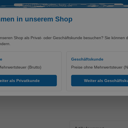
kontakt@asta-arbeitsschutz.de
mmen in unserem Shop
nseren Shop als Privat- oder Geschäftskunde besuchen? Sie können di
ndern.
SALE %
MARKEN/PARTNER
de
Geschäftskunde
Mehrwertsteuer (Brutto)
Preise ohne Mehrwertsteuer (N
iter als Privatkunde
Weiter als Geschäfts
erheitsschuh XT 550 BOA 