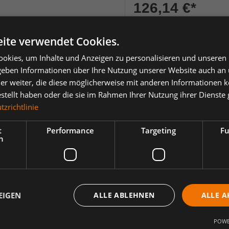
126,14 €
*
je Stück
ite verwendet Cookies.
Einheit
Anzahl verringern
Anzahl erhöh
okies, um Inhalte und Anzeigen zu personalisieren und unseren
 geben Informationen über Ihre Nutzung unserer Website auch an
er weiter, die diese möglicherweise mit anderen Informationen k
estellt haben oder die sie im Rahmen Ihrer Nutzung ihrer Dienst
zrichtlinie
ertungen
t
Performance
Targeting
Fu
h
ose mit 4-Wege-Stretch Blue Ink, G
en Passform und vielen praktischen Details. Optimale Passform mit z.
EIGEN
ALLE ABLEHNEN
ALLE A
altbarkeit und Atmungsaktivität. Das Gewebe hat hervorragende feucht
pfe fu¨r das leichte Anbringen von Holstertaschen. D-Ring vorne fu¨r 
nkeltaschen mit Reißverschluss. Die linke Schenkeltasche hat eine z
POWE
tzlichen Unterteilungen versehen. Knieverstärkung/Knietasche mit Klett