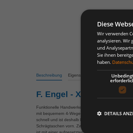
Diese Webse
Wir verwenden Co
analysieren. Wir
und Analysepartn
Sie ihnen bereitg
haben.
Datenschut
Beschreibung
Eigenschaften
Varianten
Bew
Unbeding
erforderlic
F. Engel - X-treme 3/4-H
Funktionelle Handwerker 3/4-Hose mit einer modern
DETAILS ANZ
mit bequemem 4-Wege-Stretch bietet erstklassige H
schnell und ist deshalb besonders komfortabel. Knö
Schrägtaschen vorn. Zwei Gesäßtaschen. Zwei Sche
ist mit einer aufgesetzten Zollstocktasche mit zusä