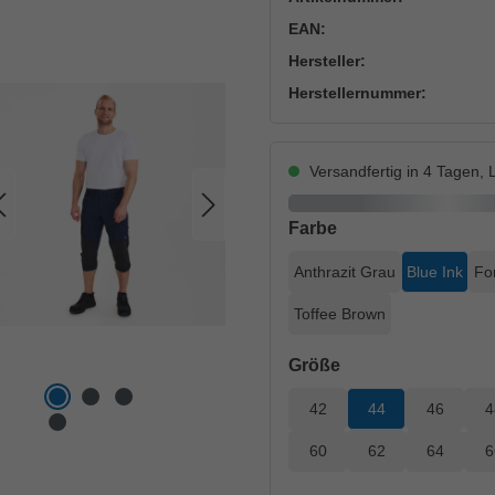
EAN:
Hersteller:
Herstellernummer:
Versandfertig in 4 Tagen, L
auswählen
Farbe
Anthrazit Grau
Blue Ink
Fo
Toffee Brown
auswählen
Größe
42
44
46
4
60
62
64
6