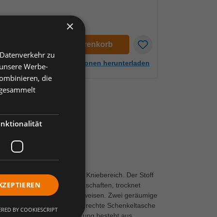
×
en
In den Warenkorb
 Datenverkehr zu
Artikelinformationen herunterladen
 unsere Werbe-
ombinieren, die
e gesammelt
nktionalität
r. 44
 B. ergonomisch geformtem Kniebereich. Der Stoff
KZEPTIEREN
igkeitsabsorbierende Eigenschaften, trocknet
die Befestigung von z. B. Ausweisen. Zwei geräumige
usätzliche Handytasche. Die rechte Schenkeltasche
RED BY COOKIESCRIPT
verschluss. Die Knieverstärkung besteht aus