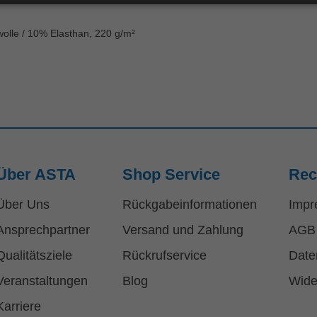
olle / 10% Elasthan, 220 g/m²
Über ASTA
Shop Service
Rec
Über Uns
Rückgabeinformationen
Impr
Ansprechpartner
Versand und Zahlung
AGB
Qualitätsziele
Rückrufservice
Date
Veranstaltungen
Blog
Wide
Karriere