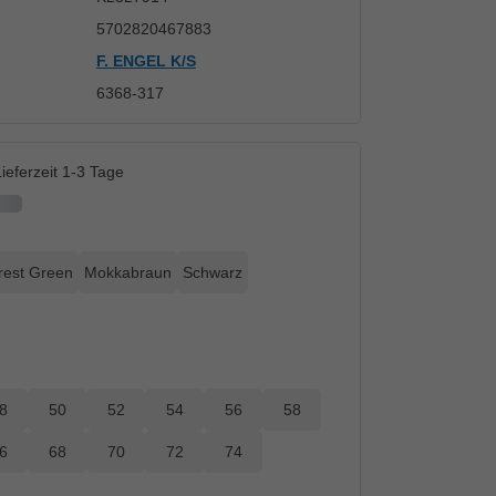
5702820467883
F. ENGEL K/S
6368-317
ieferzeit 1-3 Tage
rest Green
Mokkabraun
Schwarz
8
50
52
54
56
58
6
68
70
72
74