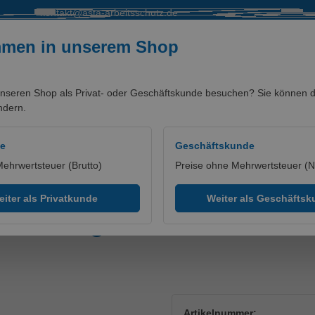
kontakt@asta-arbeitsschutz.de
mmen in unserem Shop
nseren Shop als Privat- oder Geschäftskunde besuchen? Sie können di
ndern.
SALE %
MARKEN/PARTNER
de
Geschäftskunde
Mehrwertsteuer (Brutto)
Preise ohne Mehrwertsteuer (N
ppe
iter als Privatkunde
Weiter als Geschäfts
it 4-Wege-Stretch Blue Ink
Artikelnummer: