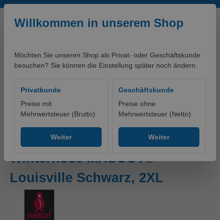
Zum Hauptinhalt springen
Willkommen in unserem Shop
Möchten Sie unseren Shop als Privat- oder Geschäftskunde
besuchen? Sie können die Einstellung später noch ändern.
0,00 €*
Privatkunde
Geschäftskunde
Preise mit
Preise ohne
Mehrwertsteuer (Brutto)
Mehrwertsteuer (Netto)
Produkte
Bekleidung
Hosen
Winter- / Wetterschutzhosen
Weiter
Weiter
Winterhose MASCOT®
Louisville Schwarz, 2XL