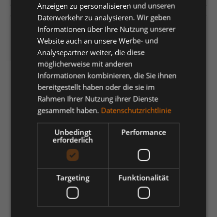
Anzeigen zu personalisieren und unseren
Datenverkehr zu analysieren. Wir geben
Versandfertig in 5 Tagen, Lieferzeit 1-3 Tage
Informationen über Ihre Nutzung unserer
Website auch an unsere Werbe- und
Analysepartner weiter, die diese
auswählen
Farbe
möglicherweise mit anderen
Schwarz
Schwarzblau
Informationen kombinieren, die Sie ihnen
bereitgestellt haben oder die sie im
auswählen
Größe
Rahmen Ihrer Nutzung ihrer Dienste
gesammelt haben.
Datenschutzrichtlinie
2XL
3XL
4XL
L
M
S
XL
Unbedingt
Performance
XS
erforderlich
95,14 €
*
Targeting
Funktionalität
je Stück
Einheit
Anzahl verringern
Anzahl erhöhen