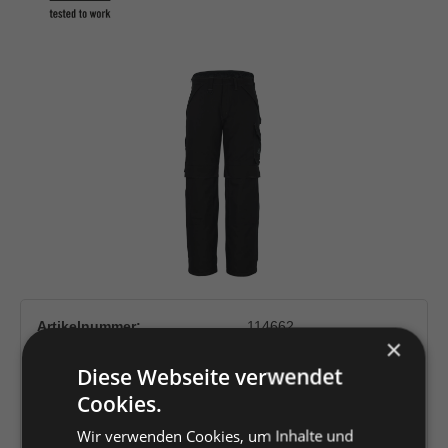
Bildergalerie überspringen
Artikelnummer:
114662
×
EAN:
5707209836625
Diese Webseite verwendet
Hersteller:
Mascot International
Cookies.
A/S
Wir verwenden Cookies, um Inhalte und
Herstellernummer:
10090-194-09