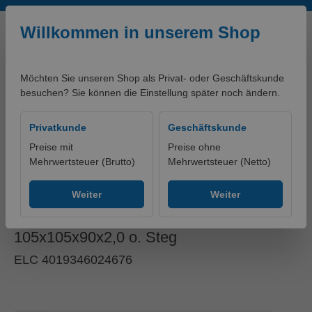
Zum Hauptinhalt springen
Willkommen in unserem Shop
Möchten Sie unseren Shop als Privat- oder Geschäftskunde
besuchen? Sie können die Einstellung später noch ändern.
0,00 €*
Privatkunde
Geschäftskunde
Preise mit
Preise ohne
Mehrwertsteuer (Brutto)
Mehrwertsteuer (Netto)
artikelklassifikationen - PRODUKTE
Ohne Gruppe
Weiter
Weiter
Winkelverbind. Typ90/100S
105x105x90x2,0 o. Steg
ELC 4019346024676
Bildergalerie überspringen