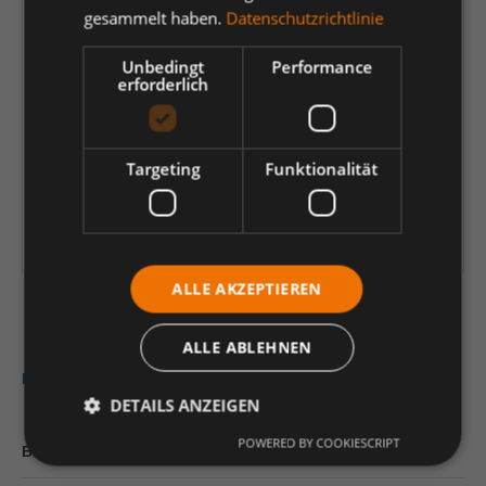
gesammelt haben.
Datenschutzrichtlinie
62,07 €
*
Unbedingt
Performance
je Verp.-Einheit (50 Stück) | 1 Stück (
1,24 €
)
erforderlich
Preis-/Mengenrechner
Einheit
Anzahl verringern
Anzahl erhöhen
Targeting
Funktionalität
In den Warenkorb
Artikelinformationen herunterladen
ALLE AKZEPTIEREN
ALLE ABLEHNEN
Beschreibung
DETAILS ANZEIGEN
POWERED BY COOKIESCRIPT
Bewertungen