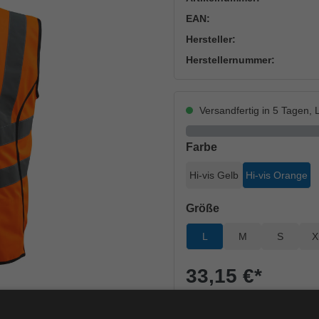
EAN:
Hersteller:
Herstellernummer:
Versandfertig in 5 Tagen, L
auswählen
Farbe
Hi-vis Gelb
Hi-vis Orange
auswählen
Größe
L
M
S
X
33,15 €
*
je Stück