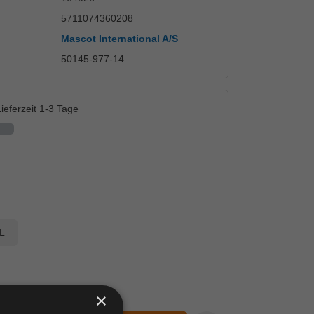
5711074360208
Mascot International A/S
50145-977-14
ieferzeit 1-3 Tage
L
×