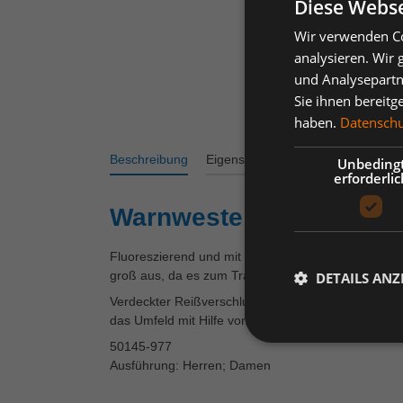
Diese Webse
Wir verwenden Co
analysieren. Wir
und Analysepartn
Sie ihnen bereitg
haben.
Datenschut
Beschreibung
Eigenschaften
Varianten
Bew
Unbeding
erforderlic
Warnweste MASCOT® Win
Fluoreszierend und mit Reflexschulterstreifen sowi
groß aus, da es zum Tragen über der Kleidung geda
DETAILS ANZ
Verdeckter Reißverschluss zum Schutz vor Staub un
das Umfeld mit Hilfe von Reflexschulterstreifen so
50145-977
Ausführung: Herren; Damen