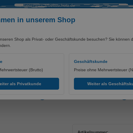
kontakt@asta-arbeitsschutz.de
mmen in unserem Shop
nseren Shop als Privat- oder Geschäftskunde besuchen? Sie können di
ndern.
SALE %
MARKEN/PARTNER
de
Geschäftskunde
Mehrwertsteuer (Brutto)
Preise ohne Mehrwertsteuer (N
utzwesten
iter als Privatkunde
Weiter als Geschäfts
® Wingate Hi-vis Orange
Artikelnummer: