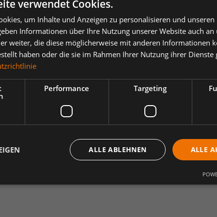
ite verwendet Cookies.
Einheit
Anzahl verringern
Anzahl erhöh
okies, um Inhalte und Anzeigen zu personalisieren und unseren
 geben Informationen über Ihre Nutzung unserer Website auch an
er weiter, die diese möglicherweise mit anderen Informationen k
estellt haben oder die sie im Rahmen Ihrer Nutzung ihrer Dienst
zrichtlinie
ertungen
Downloads
1
t
Performance
Targeting
Fu
h
gate 50145-977 Hi-vis Orange, G
e schräg verlaufenden Reflexen. Reißverschluss, durchgehend. Innenta
cht ist.
EIGEN
ALLE ABLEHNEN
ALLE A
d Schmutz.; Fällt groß aus - gedacht um über der übrigen Kleidung get
wie schrägverlaufenden Reflexen.; Mit Schrägband eingefasst.; Innenta
POWE