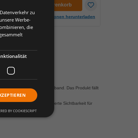
en
In den Warenkorb
 Datenverkehr zu
Artikelinformationen herunterladen
 unsere Werbe-
ombinieren, die
e gesammelt
nktionalität
r. L
sche. Eingefasst mit Schrägband. Das Produkt fällt
KZEPTIEREN
ragen zu werden.; Verbesserte Sichtbarkeit für
sche.
RED BY COOKIESCRIPT