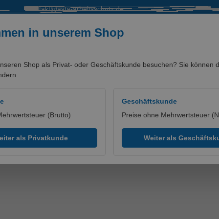
kontakt@asta-arbeitsschutz.de
mmen in unserem Shop
nseren Shop als Privat- oder Geschäftskunde besuchen? Sie können di
ndern.
SALE %
MARKEN/PARTNER
de
Geschäftskunde
Mehrwertsteuer (Brutto)
Preise ohne Mehrwertsteuer (N
iter als Privatkunde
Weiter als Geschäfts
schall Luftbefeuchter