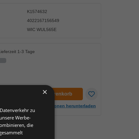
K1574632
4022167156549
WIC WUL565E
ieferzeit 1-3 Tage
×
en
In den Warenkorb
Artikelinformationen herunterladen
 Datenverkehr zu
 unsere Werbe-
ombinieren, die
e gesammelt