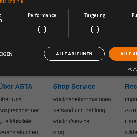
zrichtlinie
t
Performance
Targeting
Fu
h
EIGEN
ALLE ABLEHNEN
ALLE A
POWE
Über ASTA
Shop Service
Rec
Über Uns
Rückgabeinformationen
Impr
Ansprechpartner
Versand und Zahlung
AGB
Qualitätsziele
Rückrufservice
Date
Veranstaltungen
Blog
Wide