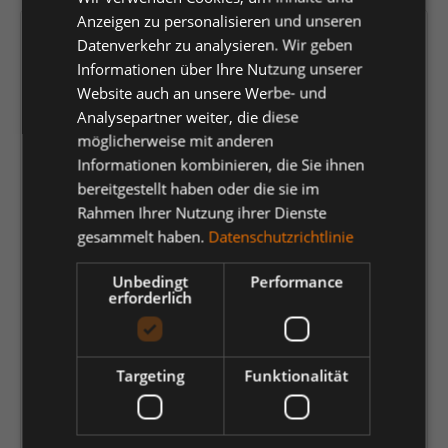
Anzeigen zu personalisieren und unseren
Versandfertig in 5 Tagen, Lieferzeit 1-3 Tage
Datenverkehr zu analysieren. Wir geben
Informationen über Ihre Nutzung unserer
auswählen
Farbe
Website auch an unsere Werbe- und
Analysepartner weiter, die diese
Nussbraun/Schwarz
Schwarz
Weiss/Hellgrau-meliert
möglicherweise mit anderen
Informationen kombinieren, die Sie ihnen
steinblau/schwartz
waldgrün/schwartz
bereitgestellt haben oder die sie im
Rahmen Ihrer Nutzung ihrer Dienste
auswählen
Größe
gesammelt haben.
Datenschutzrichtlinie
36
37
38
39
40
41
42
Unbedingt
Performance
43
44
45
46
47
48
erforderlich
175,91 €
*
Targeting
Funktionalität
je Paar
Einheit
Anzahl verringern
Anzahl erhöhen