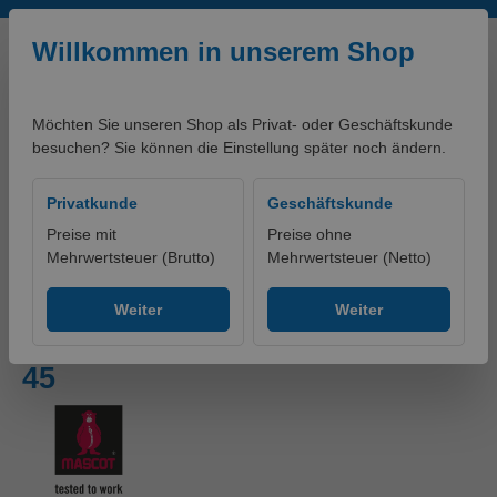
Zum Hauptinhalt springen
Willkommen in unserem Shop
Möchten Sie unseren Shop als Privat- oder Geschäftskunde
besuchen? Sie können die Einstellung später noch ändern.
0,00 €*
Privatkunde
Geschäftskunde
Preise mit
Preise ohne
Mehrwertsteuer (Brutto)
Mehrwertsteuer (Netto)
Produkte
Schuhe
Halbschuhe
Weiter
Weiter
Sicherheitsschuhe Schwarz,
45