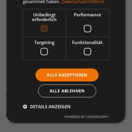
gesammelt haben.
Datenschutzrichtlinie
42,84 €
*
Unbedingt
Performance
erforderlich
je Paar
Einheit
Anzahl verringern
Anzahl erhöhen
Targeting
Funktionalität
In den Warenkorb
Artikelinformationen herunterladen
ALLE AKZEPTIEREN
ALLE ABLEHNEN
Beschreibung
DETAILS ANZEIGEN
Bewertungen
POWERED BY COOKIESCRIPT