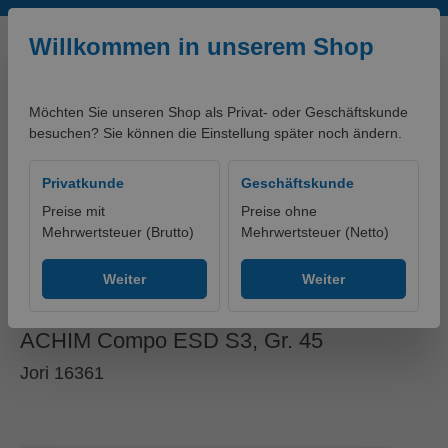
Zum Hauptinhalt springen
Willkommen in unserem Shop
Möchten Sie unseren Shop als Privat- oder Geschäftskunde
besuchen? Sie können die Einstellung später noch ändern.
0,00 €*
Privatkunde
Geschäftskunde
Preise mit
Preise ohne
Mehrwertsteuer (Brutto)
Mehrwertsteuer (Netto)
artikelklassifikationen - PRODUKTE
Ohne Gruppe
Weiter
Weiter
Sicherheitsschnürstiefel
ACHIM Compo ESD S3, Gr. 45
Jori 16361
Bildergalerie überspringen