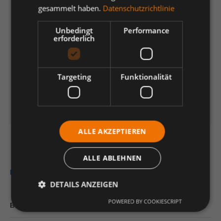
gesammelt haben.
Datenschutzrichtlinie
6,58 €
*
Unbedingt
Performance
je Verp.-Einheit (1 Stück) | 1 Stück (
6,58 €
)
erforderlich
Preis-/Mengenrechner
Einheit
Anzahl verringern
Anzahl erhöhen
Targeting
Funktionalität
In den Warenkorb
Artikelinformationen herunterladen
ALLE AKZEPTIEREN
ALLE ABLEHNEN
Beschreibung
DETAILS ANZEIGEN
POWERED BY COOKIESCRIPT
Bewertungen