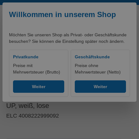
Zum Hauptinhalt springen
Willkommen in unserem Shop
Möchten Sie unseren Shop als Privat- oder Geschäftskunde
besuchen? Sie können die Einstellung später noch ändern.
0,00 €*
Privatkunde
Geschäftskunde
Preise mit
Preise ohne
Mehrwertsteuer (Brutto)
Mehrwertsteuer (Netto)
artikelklassifikationen - PRODUKTE
Ohne Gruppe
Weiter
Weiter
Schuko-Steckdose 2-fach
UP, weiß, lose
ELC 4008222999092
Bildergalerie überspringen