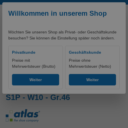
Zum Hauptinhalt springen
Willkommen in unserem Shop
Möchten Sie unseren Shop als Privat- oder Geschäftskunde
besuchen? Sie können die Einstellung später noch ändern.
0,00 €*
Privatkunde
Geschäftskunde
Preise mit
Preise ohne
Mehrwertsteuer (Brutto)
Mehrwertsteuer (Netto)
Produkte
Schuhe
Sandalen
Weiter
Weiter
Sandale FLASH 1605 XP ESD -
S1P - W10 - Gr.46