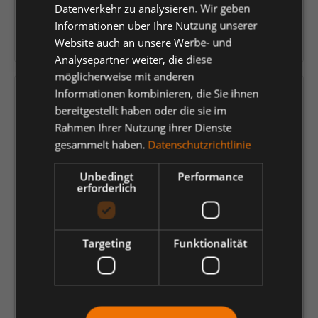
Datenverkehr zu analysieren. Wir geben
Gebr. Schabsky GmbH
& Co. KG
Informationen über Ihre Nutzung unserer
Website auch an unsere Werbe- und
Herstellernummer:
32400-46
Analysepartner weiter, die diese
möglicherweise mit anderen
Informationen kombinieren, die Sie ihnen
Versandfertig in 7 Tagen, Lieferzeit 1-3 Tage
bereitgestellt haben oder die sie im
Rahmen Ihrer Nutzung ihrer Dienste
auswählen
Größe
gesammelt haben.
Datenschutzrichtlinie
36
37
38
39
40
41
42
Unbedingt
Performance
43
44
45
46
47
48
49
erforderlich
117,76 €
*
Targeting
Funktionalität
je Paar
Einheit
Anzahl verringern
Anzahl erhöhen
In den Warenkorb