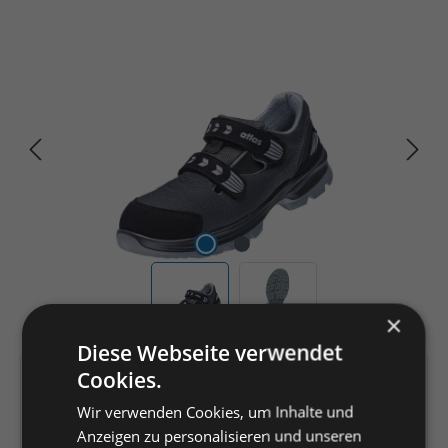
Bildergalerie überspringen
×
Diese Webseite verwendet
Cookies.
Artikelnummer:
215564
EAN:
Wir verwenden Cookies, um Inhalte und
4043692376738
Anzeigen zu personalisieren und unseren
Hersteller:
ATLAS-Schuhfabrik