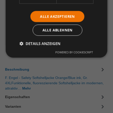
je Stück
Einheit
Anzahl verringern
ALLE AKZEPTIEREN
Anzahl erhöhen
In den Warenkorb
ALLE ABLEHNEN
Artikelinformationen herunterladen
DETAILS ANZEIGEN
POWERED BY COOKIESCRIPT
Beschreibung
F. Engel - Safety Softshelljacke Orange/Blue ink, Gr.
4XLFunktionelle, fluoreszierende Softshelljacke im modernen,
attraktiv…
Mehr
Eigenschaften
Varianten