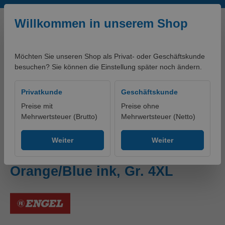
Zum Hauptinhalt springen
Willkommen in unserem Shop
Möchten Sie unseren Shop als Privat- oder Geschäftskunde
besuchen? Sie können die Einstellung später noch ändern.
0,00 €*
Privatkunde
Geschäftskunde
Preise mit
Preise ohne
Mehrwertsteuer (Brutto)
Mehrwertsteuer (Netto)
Produkte
Bekleidung
Jacken
Warnschutzjacken
Weiter
Weiter
Safety Softshelljacke
Orange/Blue ink, Gr. 4XL