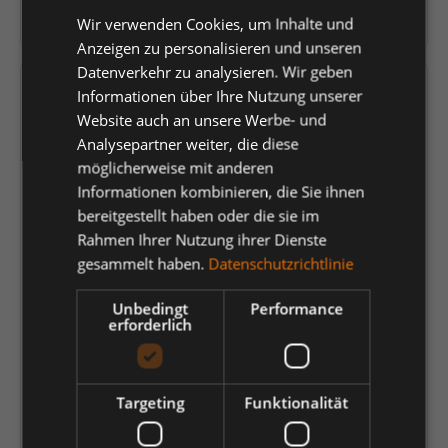
Herstellernummer:
1158-237
Wir verwenden Cookies, um Inhalte und
Anzeigen zu personalisieren und unseren
Datenverkehr zu analysieren. Wir geben
Versandfertig in 4 Tagen, Lieferzeit 1-3 Tage
Informationen über Ihre Nutzung unserer
Website auch an unsere Werbe- und
auswählen
Farbe
Analysepartner weiter, die diese
möglicherweise mit anderen
Gelb/Blue Ink
Gelb/Grün
Gelb/Schwarz
Hi-vis Orange
Informationen kombinieren, die Sie ihnen
bereitgestellt haben oder die sie im
Orange/Anthrazit Grau
Orange/Blue ink
Orange/Grün
Rahmen Ihrer Nutzung ihrer Dienste
Rot/Schwarz
gesammelt haben.
Datenschutzrichtlinie
auswählen
Größe
Unbedingt
Performance
erforderlich
2XL
3XL
4XL
5XL
6XL
L
M
S
XL
XS
Targeting
Funktionalität
150,54 €
*