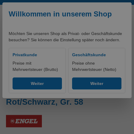
Zum Hauptinhalt springen
Willkommen in unserem Shop
Möchten Sie unseren Shop als Privat- oder Geschäftskunde
besuchen? Sie können die Einstellung später noch ändern.
0,00 €*
Privatkunde
Geschäftskunde
Preise mit
Preise ohne
Mehrwertsteuer (Brutto)
Mehrwertsteuer (Netto)
Produkte
Bekleidung
Hosen
Warnschutzhosen
Weiter
Weiter
Safety Light Arbeitsshorts
Rot/Schwarz, Gr. 58