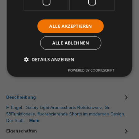
78,54 €
*
je Stück
ALLE AKZEPTIEREN
Einheit
Anzahl verringern
Anzahl erhöhen
ALLE ABLEHNEN
In den Warenkorb
Artikelinformationen herunterladen
DETAILS ANZEIGEN
POWERED BY COOKIESCRIPT
Beschreibung
F. Engel - Safety Light Arbeitsshorts Rot/Schwarz, Gr.
58Funktionelle, fluoreszierende Shorts im modernen Design.
Der Stoff…
Mehr
Eigenschaften