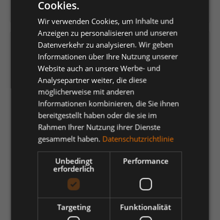
Cookies.
Herstellernummer:
6545-319
Wir verwenden Cookies, um Inhalte und
Anzeigen zu personalisieren und unseren
Datenverkehr zu analysieren. Wir geben
Versandfertig in 4 Tagen, Lieferzeit 1-3 Tage
Informationen über Ihre Nutzung unserer
Website auch an unsere Werbe- und
auswählen
Farbe
Analysepartner weiter, die diese
Gelb/Blue Ink
Gelb/Grün
Gelb/Schwarz
Hi-vis Orange
möglicherweise mit anderen
Informationen kombinieren, die Sie ihnen
Orange/Anthrazit Grau
Orange/Blue ink
Orange/Grün
bereitgestellt haben oder die sie im
Rahmen Ihrer Nutzung ihrer Dienste
Rot/Schwarz
gesammelt haben.
Datenschutzrichtlinie
auswählen
Größe
Unbedingt
Performance
erforderlich
42
44
46
48
50
52
54
56
58
60
62
64
66
68
70
72
Targeting
74
Funktionalität