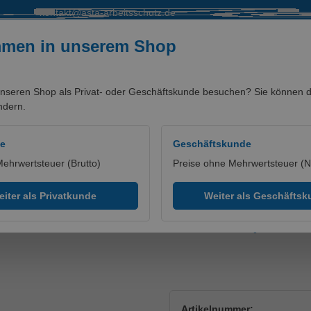
kontakt@asta-arbeitsschutz.de
mmen in unserem Shop
nseren Shop als Privat- oder Geschäftskunde besuchen? Sie können di
ndern.
SALE %
MARKEN/PARTNER
de
Geschäftskunde
Mehrwertsteuer (Brutto)
Preise ohne Mehrwertsteuer (N
tzhosen
iter als Privatkunde
Weiter als Geschäfts
sshorts Gelb/Blue Ink, Gr.
Artikelnummer: