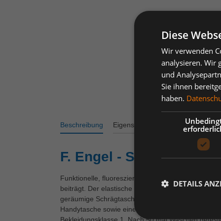
Diese Webse
Wir verwenden Co
analysieren. Wir
und Analysepartn
Sie ihnen bereitg
haben.
Datenschut
Unbeding
Beschreibung
Eigenschaften
Varianten
Bew
erforderlic
F. Engel - Safety Light A
Funktionelle, fluoreszierende Shorts im modernen D
DETAILS ANZ
beiträgt. Der elastische Taillenbund hinten sorgt f
geräumige Schrägtaschen vorne. Zwei Gesäßtaschen 
Handytasche sowie eine Innentasche, z. B. für das W
Bekleidungsklasse 1. Nach 50 mal Waschen geteste