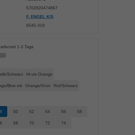
5702820474867
F. ENGEL K/S
6545-319
ieferzeit 1-3 Tage
elb/Schwarz
Hi-vis Orange
ge/Blue ink
Orange/Grün
Rot/Schwarz
8
50
52
54
56
58
6
68
70
72
74