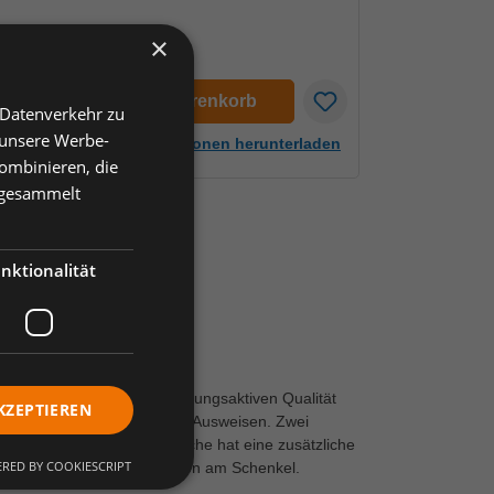
×
en
In den Warenkorb
 Datenverkehr zu
 unsere Werbe-
Artikelinformationen herunterladen
ombinieren, die
e gesammelt
nktionalität
r strapazierfähigen und atmungsaktiven Qualität
KZEPTIEREN
für die Befestigung von z. B. Ausweisen. Zwei
uss. Die linke Schenkeltasche hat eine zusätzliche
RED BY COOKIESCRIPT
 den Zollstock. Reflexstreifen am Schenkel.