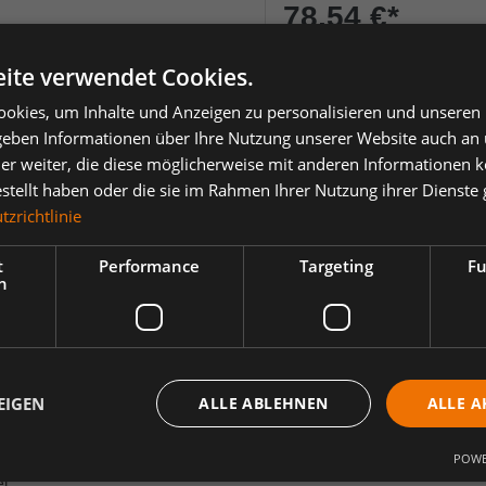
78,54 €
*
je Stück
ite verwendet Cookies.
Einheit
Anzahl verringern
Anzahl erhöh
okies, um Inhalte und Anzeigen zu personalisieren und unseren
 geben Informationen über Ihre Nutzung unserer Website auch an
er weiter, die diese möglicherweise mit anderen Informationen k
estellt haben oder die sie im Rahmen Ihrer Nutzung ihrer Dienst
zrichtlinie
t
Performance
Targeting
Fu
ertungen
h
rbeitsshorts Gelb/Blue Ink, Gr. 48
esign. Der Stoff besteht zu 50% aus recyceltem Polyester, was zu eine
EIGEN
ALLE ABLEHNEN
ALLE A
ür eine gute Passform und einen sicheren Sitz der Shorts. D-Ring vorne 
mit Patte und Klettverschluss. Zwei Schenkeltaschen mit Klettverschl
POWE
alkie-Talkie. Die rechte Schenkeltasche hat eine Innentasche für z. B.
t.