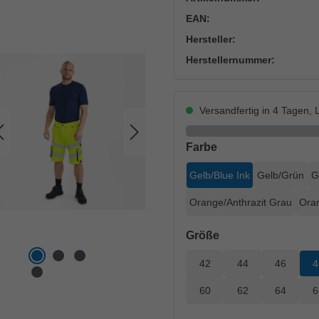
EAN:
Hersteller:
Herstellernummer:
Versandfertig in 4 Tagen, L
auswählen
Farbe
Gelb/Blue Ink
Gelb/Grün
G
Orange/Anthrazit Grau
Oran
auswählen
Größe
42
44
46
4
60
62
64
6