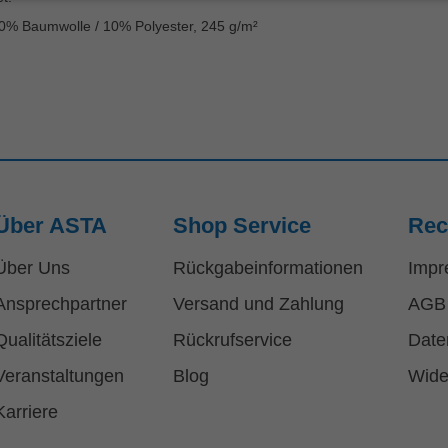
 40% Baumwolle / 10% Polyester, 245 g/m²
Über ASTA
Shop Service
Rec
Über Uns
Rückgabeinformationen
Impr
Ansprechpartner
Versand und Zahlung
AGB
Qualitätsziele
Rückrufservice
Date
Veranstaltungen
Blog
Wide
Karriere