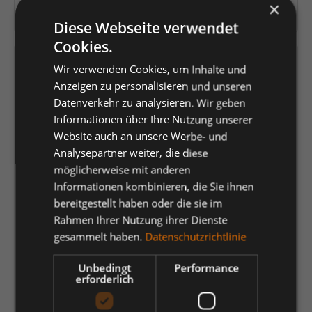
×
Herstellernummer:
2545-319
Diese Webseite verwendet
Cookies.
Versandfertig in 4 Tagen, Lieferzeit 1-3 Tage
Wir verwenden Cookies, um Inhalte und
Anzeigen zu personalisieren und unseren
auswählen
Farbe
Datenverkehr zu analysieren. Wir geben
Informationen über Ihre Nutzung unserer
Gelb/Blue Ink
Gelb/Grün
Gelb/Schwarz
Hi-vis Orange
Website auch an unsere Werbe- und
Analysepartner weiter, die diese
Orange/Anthrazit Grau
Orange/Blue ink
Orange/Grün
möglicherweise mit anderen
Rot/Schwarz
Informationen kombinieren, die Sie ihnen
bereitgestellt haben oder die sie im
auswählen
Größe
Rahmen Ihrer Nutzung ihrer Dienste
gesammelt haben.
Datenschutzrichtlinie
22
23
24
25
26
27
28
29
30
31
32
33
34
35
Unbedingt
Performance
erforderlich
36
42
44
46
48
50
52