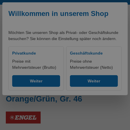
Zum Hauptinhalt springen
Willkommen in unserem Shop
Möchten Sie unseren Shop als Privat- oder Geschäftskunde
besuchen? Sie können die Einstellung später noch ändern.
0,00 €*
Privatkunde
Geschäftskunde
Preise mit
Preise ohne
Mehrwertsteuer (Brutto)
Mehrwertsteuer (Netto)
Produkte
Bekleidung
Hosen
Warnschutzhosen
Weiter
Weiter
Safety Light Arbeitshose
Orange/Grün, Gr. 46