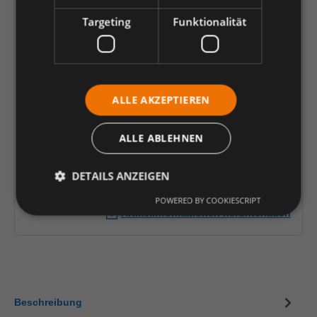
54
56
58
60
62
64
66
Targeting
Funktionalität
68
70
72
74
90
94
98
102
106
110
114
90,44 €
*
ALLE AKZEPTIEREN
je Stück
ALLE ABLEHNEN
Einheit
Anzahl verringern
Anzahl erhöhen
DETAILS ANZEIGEN
In den Warenkorb
POWERED BY COOKIESCRIPT
Artikelinformationen herunterladen
Beschreibung