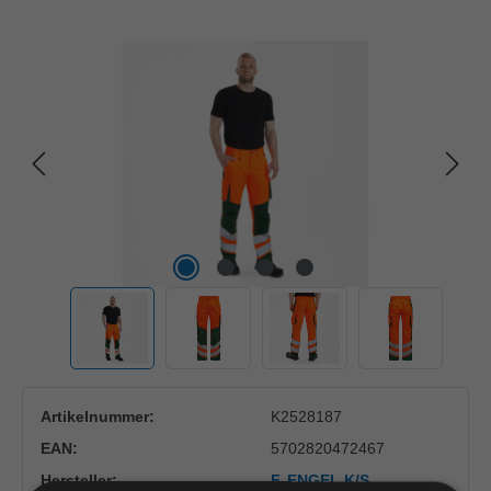
Bildergalerie überspringen
Artikelnummer:
K2528187
EAN:
5702820472467
Hersteller:
F. ENGEL K/S