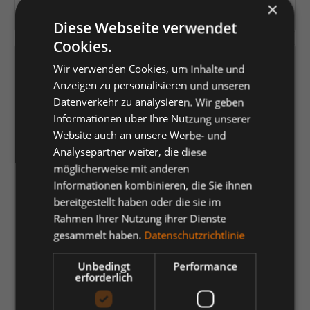
×
Herstellernummer:
2545-319
Diese Webseite verwendet
Cookies.
Versandfertig in 4 Tagen, Lieferzeit 1-3 Tage
Wir verwenden Cookies, um Inhalte und
Anzeigen zu personalisieren und unseren
auswählen
Farbe
Datenverkehr zu analysieren. Wir geben
Informationen über Ihre Nutzung unserer
Gelb/Blue Ink
Gelb/Grün
Gelb/Schwarz
Hi-vis Orange
Website auch an unsere Werbe- und
Analysepartner weiter, die diese
Orange/Anthrazit Grau
Orange/Blue ink
Orange/Grün
möglicherweise mit anderen
Rot/Schwarz
Informationen kombinieren, die Sie ihnen
bereitgestellt haben oder die sie im
auswählen
Größe
Rahmen Ihrer Nutzung ihrer Dienste
gesammelt haben.
Datenschutzrichtlinie
22
23
24
25
26
27
28
29
30
31
32
33
34
35
Unbedingt
Performance
erforderlich
36
42
44
46
48
50
52