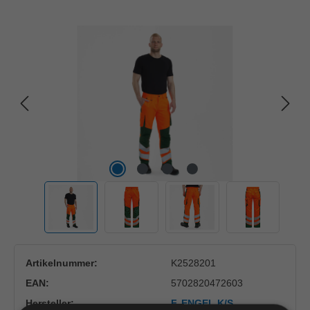
Bildergalerie überspringen
Artikelnummer:
K2528201
EAN:
5702820472603
Hersteller:
F. ENGEL K/S