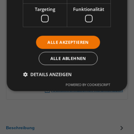
54
56
58
60
62
64
66
Targeting
Funktionalität
68
70
72
74
90
94
98
102
106
110
114
90,44 €
*
ALLE AKZEPTIEREN
je Stück
ALLE ABLEHNEN
Einheit
Anzahl verringern
Anzahl erhöhen
DETAILS ANZEIGEN
In den Warenkorb
POWERED BY COOKIESCRIPT
Artikelinformationen herunterladen
Beschreibung