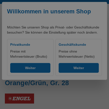
Zum Hauptinhalt springen
Willkommen in unserem Shop
Möchten Sie unseren Shop als Privat- oder Geschäftskunde
besuchen? Sie können die Einstellung später noch ändern.
0,00 €*
Privatkunde
Geschäftskunde
Preise mit
Preise ohne
Mehrwertsteuer (Brutto)
Mehrwertsteuer (Netto)
Produkte
Bekleidung
Hosen
Warnschutzhosen
Weiter
Weiter
Safety Light Arbeitshose
Orange/Grün, Gr. 28