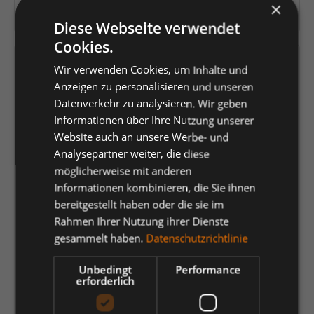
×
Herstellernummer:
2545-319
Diese Webseite verwendet
Cookies.
Versandfertig in 4 Tagen, Lieferzeit 1-3 Tage
Wir verwenden Cookies, um Inhalte und
Anzeigen zu personalisieren und unseren
auswählen
Farbe
Datenverkehr zu analysieren. Wir geben
Informationen über Ihre Nutzung unserer
Gelb/Blue Ink
Gelb/Grün
Gelb/Schwarz
Hi-vis Orange
Website auch an unsere Werbe- und
Analysepartner weiter, die diese
Orange/Anthrazit Grau
Orange/Blue ink
Orange/Grün
möglicherweise mit anderen
Rot/Schwarz
Informationen kombinieren, die Sie ihnen
bereitgestellt haben oder die sie im
auswählen
Größe
Rahmen Ihrer Nutzung ihrer Dienste
gesammelt haben.
Datenschutzrichtlinie
22
23
24
25
26
27
28
29
30
31
32
33
34
35
Unbedingt
Performance
erforderlich
36
42
44
46
48
50
52