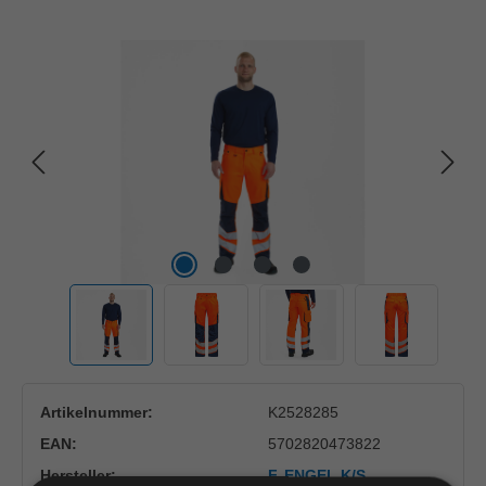
Bildergalerie überspringen
Artikelnummer:
K2528285
EAN:
5702820473822
Hersteller:
F. ENGEL K/S