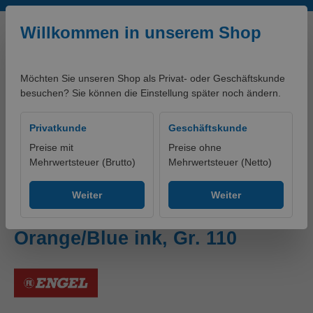
Zum Hauptinhalt springen
Willkommen in unserem Shop
Möchten Sie unseren Shop als Privat- oder Geschäftskunde
besuchen? Sie können die Einstellung später noch ändern.
0,00 €*
Privatkunde
Geschäftskunde
Preise mit
Preise ohne
Mehrwertsteuer (Brutto)
Mehrwertsteuer (Netto)
Produkte
Bekleidung
Hosen
Warnschutzhosen
Weiter
Weiter
Safety Light Arbeitshose
Orange/Blue ink, Gr. 110