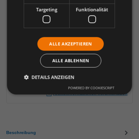
54
56
58
60
62
64
66
Targeting
Funktionalität
68
70
72
74
90
94
98
102
106
110
114
90,44 €
*
ALLE AKZEPTIEREN
je Stück
ALLE ABLEHNEN
Einheit
Anzahl verringern
Anzahl erhöhen
DETAILS ANZEIGEN
In den Warenkorb
POWERED BY COOKIESCRIPT
Artikelinformationen herunterladen
Beschreibung