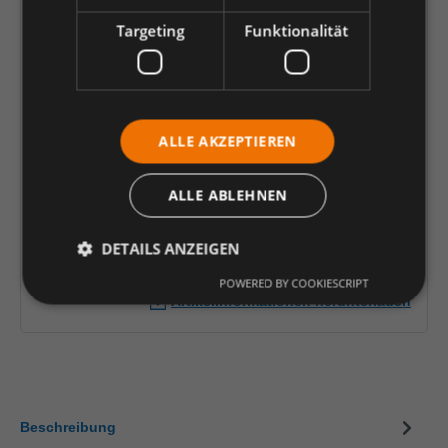
54
56
58
60
62
64
66
Targeting
Funktionalität
68
70
72
74
90
94
98
102
106
110
114
90,44 €
*
ALLE AKZEPTIEREN
je Stück
ALLE ABLEHNEN
Einheit
Anzahl verringern
Anzahl erhöhen
DETAILS ANZEIGEN
In den Warenkorb
POWERED BY COOKIESCRIPT
Artikelinformationen herunterladen
Beschreibung