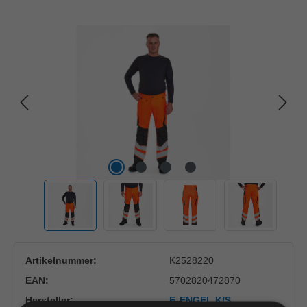
Bildergalerie überspringen
Artikelnummer:
K2528220
EAN:
5702820472870
Hersteller:
F. ENGEL K/S