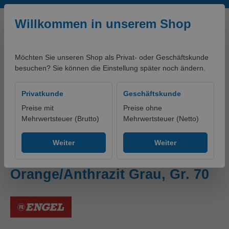
Zum Hauptinhalt springen
Willkommen in unserem Shop
Möchten Sie unseren Shop als Privat- oder Geschäftskunde
besuchen? Sie können die Einstellung später noch ändern.
0,00 €*
Privatkunde
Geschäftskunde
Preise mit
Preise ohne
Mehrwertsteuer (Brutto)
Mehrwertsteuer (Netto)
Produkte
Bekleidung
Hosen
Warnschutzhosen
Weiter
Weiter
Safety Light Arbeitshose
Orange/Anthrazit Grau, Gr. 70