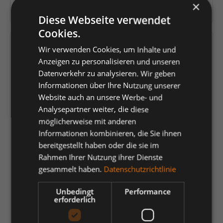
×
Herstellernummer:
2545-319
Diese Webseite verwendet
Cookies.
Versandfertig in 4 Tagen, Lieferzeit 1-3 Tage
Wir verwenden Cookies, um Inhalte und
Anzeigen zu personalisieren und unseren
auswählen
Farbe
Datenverkehr zu analysieren. Wir geben
Informationen über Ihre Nutzung unserer
Gelb/Blue Ink
Gelb/Grün
Gelb/Schwarz
Hi-vis Orange
Website auch an unsere Werbe- und
Analysepartner weiter, die diese
Orange/Anthrazit Grau
Orange/Blue ink
Orange/Grün
möglicherweise mit anderen
Rot/Schwarz
Informationen kombinieren, die Sie ihnen
bereitgestellt haben oder die sie im
auswählen
Größe
Rahmen Ihrer Nutzung ihrer Dienste
gesammelt haben.
Datenschutzrichtlinie
22
23
24
25
26
27
28
29
30
31
32
33
34
35
Unbedingt
Performance
erforderlich
36
42
44
46
48
50
52