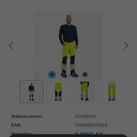
Bildergalerie überspringen
Artikelnummer:
K2528314
EAN:
5702820474119
Hersteller:
F. ENGEL K/S