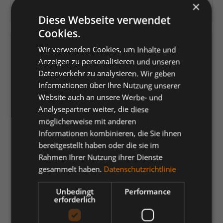
×
Herstellernummer:
2545-319
Diese Webseite verwendet
Cookies.
Versandfertig in 4 Tagen, Lieferzeit 1-3 Tage
Wir verwenden Cookies, um Inhalte und
Anzeigen zu personalisieren und unseren
auswählen
Farbe
Datenverkehr zu analysieren. Wir geben
Informationen über Ihre Nutzung unserer
Gelb/Blue Ink
Gelb/Grün
Gelb/Schwarz
Hi-vis Orange
Website auch an unsere Werbe- und
Analysepartner weiter, die diese
Orange/Anthrazit Grau
Orange/Blue ink
Orange/Grün
möglicherweise mit anderen
Rot/Schwarz
Informationen kombinieren, die Sie ihnen
bereitgestellt haben oder die sie im
auswählen
Größe
Rahmen Ihrer Nutzung ihrer Dienste
gesammelt haben.
Datenschutzrichtlinie
22
23
24
25
26
27
28
29
30
31
32
33
34
35
Unbedingt
Performance
erforderlich
36
42
44
46
48
50
52