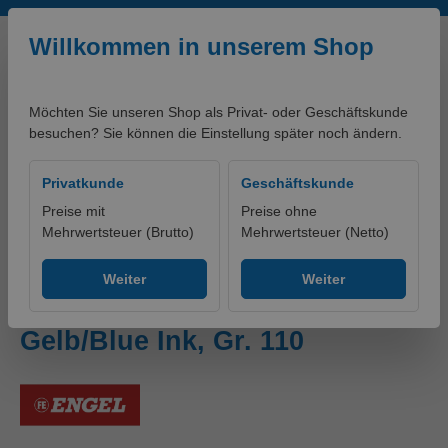
Zum Hauptinhalt springen
Willkommen in unserem Shop
Möchten Sie unseren Shop als Privat- oder Geschäftskunde
besuchen? Sie können die Einstellung später noch ändern.
0,00 €*
Privatkunde
Geschäftskunde
Preise mit
Preise ohne
Mehrwertsteuer (Brutto)
Mehrwertsteuer (Netto)
Produkte
Bekleidung
Hosen
Warnschutzhosen
Weiter
Weiter
Safety Light Arbeitshose
Gelb/Blue Ink, Gr. 110