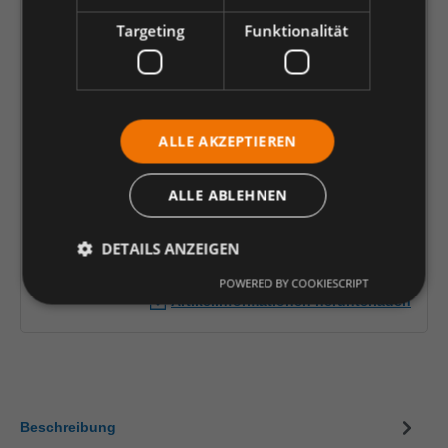
54
56
58
60
62
64
66
Targeting
Funktionalität
68
70
72
74
90
94
98
102
106
110
114
90,44 €
*
ALLE AKZEPTIEREN
je Stück
ALLE ABLEHNEN
Einheit
Anzahl verringern
Anzahl erhöhen
DETAILS ANZEIGEN
In den Warenkorb
POWERED BY COOKIESCRIPT
Artikelinformationen herunterladen
Beschreibung