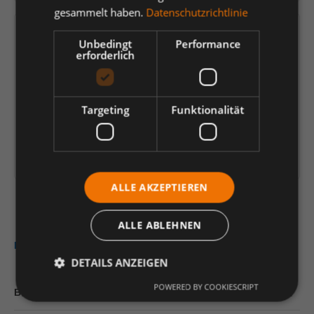
gesammelt haben.
Datenschutzrichtlinie
Versandfertig in 7 Tagen, Lieferzeit 1-3 Tage
Unbedingt
Performance
erforderlich
Lädt...
Einheit
Anzahl verringern
Anzahl erhöhen
Targeting
Funktionalität
In den Warenkorb
Artikelinformationen herunterladen
Loading...
ALLE AKZEPTIEREN
ALLE ABLEHNEN
Beschreibung
DETAILS ANZEIGEN
POWERED BY COOKIESCRIPT
Bewertungen