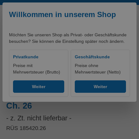
Zum Hauptinhalt springen
Willkommen in unserem Shop
Möchten Sie unseren Shop als Privat- oder Geschäftskunde
besuchen? Sie können die Einstellung später noch ändern.
0,00 €*
Privatkunde
Geschäftskunde
Preise mit
Preise ohne
Mehrwertsteuer (Brutto)
Mehrwertsteuer (Netto)
Produkte
Erste-Hilfe
Notfallmedizin
Weiter
Weiter
Nasopharyngealtubus steril
Ch. 26
- z. Zt. nicht lieferbar -
RÜS 185420.26