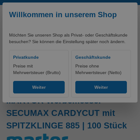
Zum Hauptinhalt springen
Willkommen in unserem Shop
Möchten Sie unseren Shop als Privat- oder Geschäftskunde
besuchen? Sie können die Einstellung später noch ändern.
0,00 €*
Privatkunde
Geschäftskunde
Preise mit
Preise ohne
Mehrwertsteuer (Brutto)
Mehrwertsteuer (Netto)
Produkte
Werkzeuge
Messer/Scheren
Grafikmesser
Weiter
Weiter
MARTOR Werbemesser
SECUMAX CARDYCUT mit
SPITZKLINGE 885 | 100 Stück