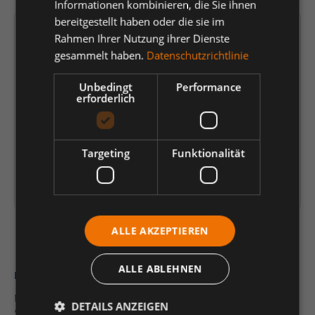
Informationen kombinieren, die Sie ihnen
bereitgestellt haben oder die sie im
Versandfertig in 5 Tagen, Lieferzeit 1-3 Tage
Rahmen Ihrer Nutzung ihrer Dienste
gesammelt haben.
Datenschutzrichtlinie
407,32 €
*
Unbedingt
Performance
erforderlich
je Packung
Einheit
Anzahl verringern
Anzahl erhöhen
Targeting
Funktionalität
In den Warenkorb
Artikelinformationen herunterladen
ALLE AKZEPTIEREN
ALLE ABLEHNEN
Beschreibung
MARTOR Werbemesser SECUMAX CARDYCUT mit
DETAILS ANZEIGEN
SPITZKLINGE 885 | 100 StückGerne dort, wo andere nicht