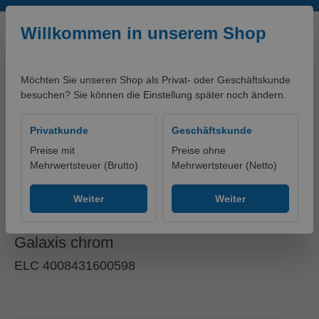
Zum Hauptinhalt springen
Willkommen in unserem Shop
Möchten Sie unseren Shop als Privat- oder Geschäftskunde
besuchen? Sie können die Einstellung später noch ändern.
0,00 €*
Privatkunde
Geschäftskunde
Preise mit
Preise ohne
Mehrwertsteuer (Brutto)
Mehrwertsteuer (Netto)
artikelklassifikationen - PRODUKTE
Ohne Gruppe
Weiter
Weiter
LED Überkopf-Brauseset
Galaxis chrom
ELC 4008431600598
Bildergalerie überspringen