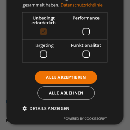
gesammelt haben.
Datenschutzrichtlinie
92,71 €
*
Unbedingt
Performance
je Verp.-Einheit (1 Stück) | 1 Stück (
92,71 €
)
erforderlich
Preis-/Mengenrechner
Einheit
Anzahl verringern
Anzahl erhöhen
Targeting
Funktionalität
In den Warenkorb
Artikelinformationen herunterladen
ALLE AKZEPTIEREN
ALLE ABLEHNEN
Beschreibung
DETAILS ANZEIGEN
POWERED BY COOKIESCRIPT
Bewertungen