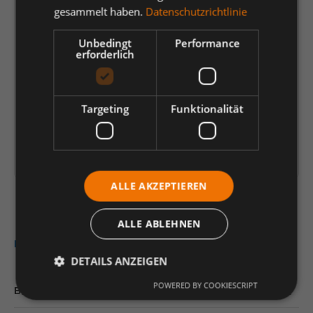
gesammelt haben.
Datenschutzrichtlinie
59,18 €
*
Unbedingt
Performance
je Verp.-Einheit (1 Stück) | 1 Stück (
59,18 €
)
erforderlich
Preis-/Mengenrechner
Einheit
Anzahl verringern
Anzahl erhöhen
Targeting
Funktionalität
In den Warenkorb
Artikelinformationen herunterladen
ALLE AKZEPTIEREN
ALLE ABLEHNEN
Beschreibung
DETAILS ANZEIGEN
POWERED BY COOKIESCRIPT
Bewertungen