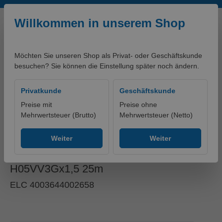
Zum Hauptinhalt springen
Willkommen in unserem Shop
Möchten Sie unseren Shop als Privat- oder Geschäftskunde
besuchen? Sie können die Einstellung später noch ändern.
0,00 €*
Privatkunde
Geschäftskunde
Preise mit
Preise ohne
Mehrwertsteuer (Brutto)
Mehrwertsteuer (Netto)
artikelklassifikationen - PRODUKTE
Ohne Gruppe
Weiter
Weiter
Kabeltrommel Kunststoff
H05VV3Gx1,5 25m
ELC 4003644002658
Bildergalerie überspringen