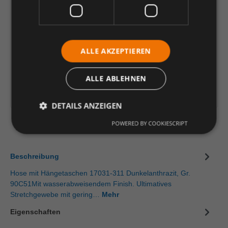
162,63 €
*
je Stück
Einheit
Anzahl verringern
Anzahl erhöhen
ALLE AKZEPTIEREN
In den Warenkorb
ALLE ABLEHNEN
Artikelinformationen herunterladen
DETAILS ANZEIGEN
POWERED BY COOKIESCRIPT
Beschreibung
Hose mit Hängetaschen 17031-311 Dunkelanthrazit, Gr.
90C51Mit wasserabweisendem Finish. Ultimatives
Stretchgewebe mit gering…
Mehr
Eigenschaften