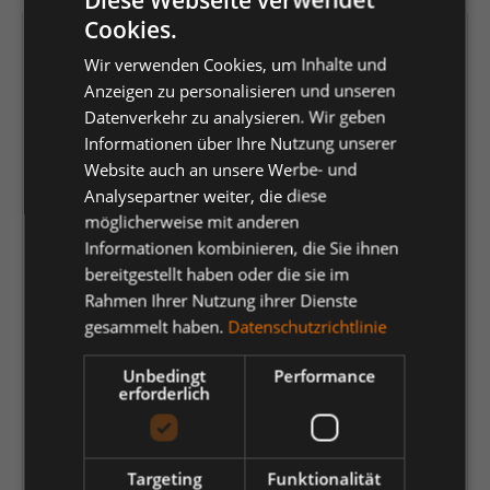
Cookies.
Versandfertig in 5 Tagen, Lieferzeit 1-3 Tage
Wir verwenden Cookies, um Inhalte und
Anzeigen zu personalisieren und unseren
auswählen
Farbe
Datenverkehr zu analysieren. Wir geben
Dunkelanthrazit
Dunkelpetroleum
Hellkhaki
Moosgrün
Informationen über Ihre Nutzung unserer
Website auch an unsere Werbe- und
Schwarz
Schwarzblau
Weiß
Analysepartner weiter, die diese
möglicherweise mit anderen
auswählen
Größe
Informationen kombinieren, die Sie ihnen
bereitgestellt haben oder die sie im
C42
C43
C44
C45
C46
C47
C48
(Diese Option ist zurzeit nicht verfügbar.)
(Diese Option ist zurzeit nicht verfügbar.)
(Diese Option ist zurzeit nicht verfügbar.)
(Diese Option ist zurzeit nicht verfügbar.)
Rahmen Ihrer Nutzung ihrer Dienste
C49
C50
C51
C52
C54
C56
C58
gesammelt haben.
Datenschutzrichtlinie
C60
C62
C64
C66
C68
(Diese Option ist zurzeit nicht verfügbar.)
(Diese Option ist zurzeit nicht verfügbar.)
(Diese Option ist zurzeit nicht ve
Unbedingt
Performance
erforderlich
auswählen
Laenge
Kurzgröße
Langgröße
Standardlänge
Targeting
Funktionalität