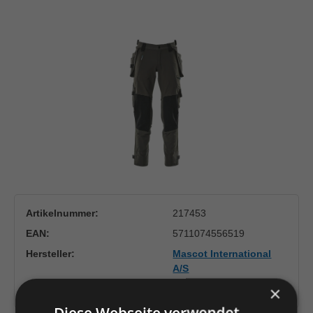
Bildergalerie überspringen
Artikelnummer:
217453
EAN:
5711074556519
Hersteller:
Mascot International
A/S
×
Herstellernummer:
17031-311-18
Diese Webseite verwendet