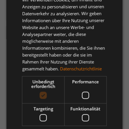
James & Nicholson
Anzeigen zu personalisieren und unseren
Datenverkehr zu analysieren. Wir geben
Herstellernummer:
JN059KRY/M
Informationen über Ihre Nutzung unserer
Website auch an unsere Werbe- und
Versandfertig in 5 Tagen, Lieferzeit 1-3 Tage
Analysepartner weiter, die diese
möglicherweise mit anderen
Informationen kombinieren, die Sie ihnen
auswählen
Farbe
bereitgestellt haben oder die sie im
black
brown
grey-heather
navy
red
royal
Rahmen Ihrer Nutzung ihrer Dienste
gesammelt haben.
Datenschutzrichtlinie
stone
white
Unbedingt
Performance
auswählen
Größe
erforderlich
L
M
S
XL
XS
XXL
Targeting
Funktionalität
35,34 €
*
je Stück