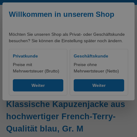
Zum Hauptinhalt springen
Willkommen in unserem Shop
Möchten Sie unseren Shop als Privat- oder Geschäftskunde
besuchen? Sie können die Einstellung später noch ändern.
0,00 €*
Privatkunde
Geschäftskunde
Preise mit
Preise ohne
Mehrwertsteuer (Brutto)
Mehrwertsteuer (Netto)
artikelklassifikationen - PRODUKTE
Ohne Gruppe
Weiter
Weiter
Hooded Jacket Junior
Klassische Kapuzenjacke aus
hochwertiger French-Terry-
Qualität blau, Gr. M