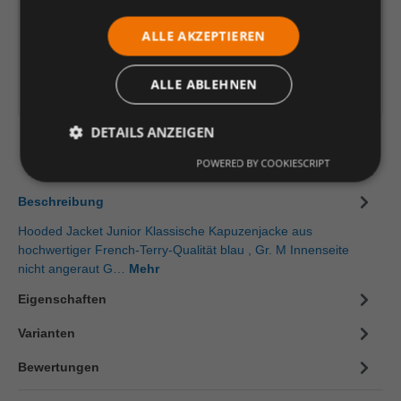
Einheit
Anzahl verringern
Anzahl erhöhen
ALLE AKZEPTIEREN
In den Warenkorb
ALLE ABLEHNEN
Artikelinformationen herunterladen
DETAILS ANZEIGEN
POWERED BY COOKIESCRIPT
Beschreibung
Hooded Jacket Junior Klassische Kapuzenjacke aus
hochwertiger French-Terry-Qualität blau , Gr. M Innenseite
nicht angeraut G…
Mehr
Eigenschaften
Varianten
Bewertungen