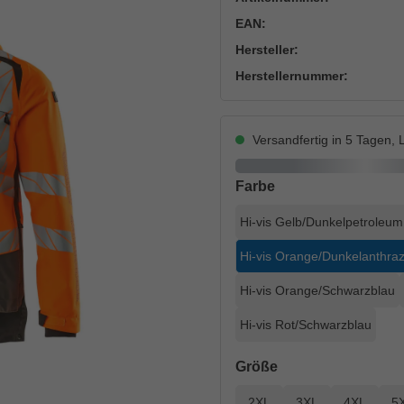
EAN:
Hersteller:
Herstellernummer:
Versandfertig in 5 Tagen, L
auswählen
Farbe
Hi-vis Gelb/Dunkelpetroleum
Hi-vis Orange/Dunkelanthraz
Hi-vis Orange/Schwarzblau
Hi-vis Rot/Schwarzblau
auswählen
Größe
2XL
3XL
4XL
5