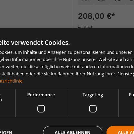
208,00 €
*
je Stück
Einheit
Anzahl verringern
Anzahl erhöh
ite verwendet Cookies.
okies, um Inhalte und Anzeigen zu personalisieren und unseren
 geben Informationen über Ihre Nutzung unserer Website auch an
er weiter, die diese möglicherweise mit anderen Informationen k
estellt haben oder die sie im Rahmen Ihrer Nutzung ihrer Dienst
zrichtlinie
ertungen
Downloads
1
t
Performance
Targeting
Fu
h
231 Hi-vis Orange/Dunkelanthrazit
e schräg verlaufenden Reflexen. Hoch strapazierfähiger, atmungsaktiver
verstellbaren Elastikschnüren versehen. Verschluss mit Reißverschluss 
zmaterial. ID-Kartenhalter ist abnehmbar. Brusttasche mit wasserdicht
EIGEN
ALLE ABLEHNEN
ALLE A