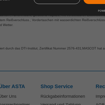
penbund an vorderen, unteren Innenseite des Saumes. Verlängerbarer
der Wetterschutzleiste) an den Handgelenken. Klettverschluss an den 
POWE
ähten.; Abnehmbare, gefütterte Kapuze, mit verstellbaren Elastikschnür
htem Reißverschluss.; Vordertaschen mit wasserdichten Reißverschlüss
d Wetter.
t durch das DTI-Institut, Zertifikat Nummer 2576-431;MASCOT hat alle
Über ASTA
Shop Service
Rec
Über Uns
Rückgabeinformationen
Impr
Ansprechpartner
Versand und Zahlung
AGB