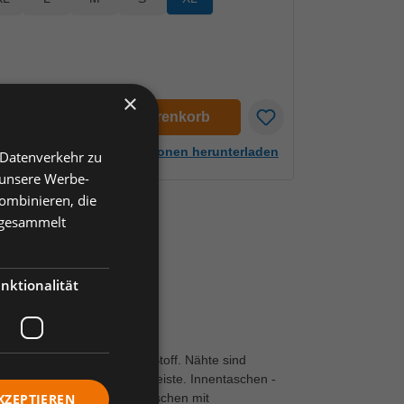
×
en
In den Warenkorb
Artikelinformationen herunterladen
 Datenverkehr zu
 unsere Werbe-
ombinieren, die
e gesammelt
nktionalität
, Gr. XL
, wind- und wasserdichter Stoff. Nähte sind
und doppelter Wetterschutzleiste. Innentaschen -
em Reißverschluss. Vordertaschen mit
KZEPTIEREN