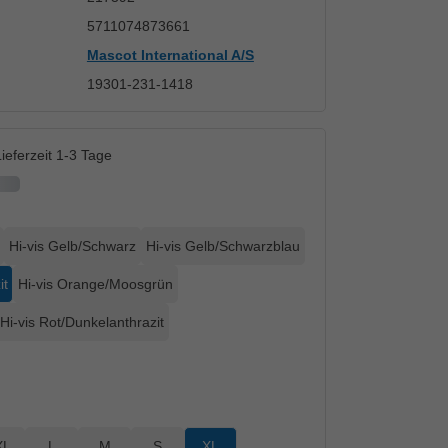
5711074873661
Mascot International A/S
19301-231-1418
ieferzeit 1-3 Tage
Hi-vis Gelb/Schwarz
Hi-vis Gelb/Schwarzblau
it
Hi-vis Orange/Moosgrün
Hi-vis Rot/Dunkelanthrazit
XL
L
M
S
XL