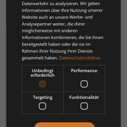
Datenverkehr zu analysieren. Wir geben
Gebr. Schabsky GmbH
& Co. KG
Informationen über Ihre Nutzung unserer
Website auch an unsere Werbe- und
Herstellernummer:
67800-39
Analysepartner weiter, die diese
möglicherweise mit anderen
Informationen kombinieren, die Sie ihnen
Versandfertig in 7 Tagen, Lieferzeit 1-3 Tage
bereitgestellt haben oder die sie im
Rahmen Ihrer Nutzung ihrer Dienste
auswählen
Größe
gesammelt haben.
Datenschutzrichtlinie
36
37
38
39
40
41
42
Unbedingt
Performance
43
44
45
46
47
48
erforderlich
126,27 €
*
Targeting
Funktionalität
je Paar
Einheit
Anzahl verringern
Anzahl erhöhen
In den Warenkorb