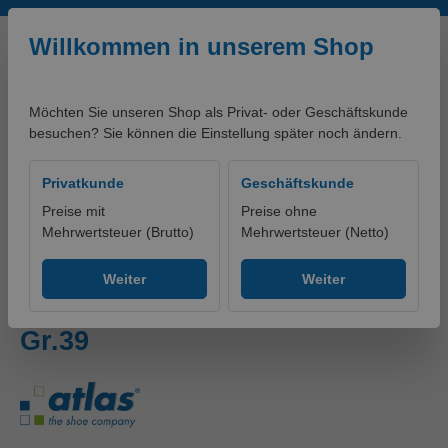
Zum Hauptinhalt springen
Willkommen in unserem Shop
Möchten Sie unseren Shop als Privat- oder Geschäftskunde
besuchen? Sie können die Einstellung später noch ändern.
0,00 €*
Privatkunde
Geschäftskunde
Preise mit
Preise ohne
Mehrwertsteuer (Brutto)
Mehrwertsteuer (Netto)
Produkte
Schuhe
Halbschuhe
Weiter
Weiter
Halbschuh BS 150 - O1 - W10 -
Gr.39