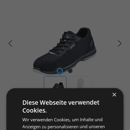
Bildergalerie überspringen
×
Diese Webseite verwendet
Cookies.
Artikelnummer:
K2441014
EAN:
Wir verwenden Cookies, um Inhalte und
4043692462646
Anzeigen zu personalisieren und unseren
Hersteller:
ATLAS-Schuhfabrik