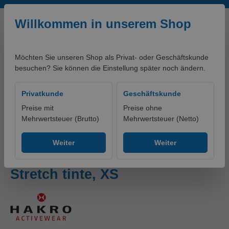
Zum Hauptinhalt springen
Willkommen in unserem Shop
Möchten Sie unseren Shop als Privat- oder Geschäftskunde
besuchen? Sie können die Einstellung später noch ändern.
0,00 €*
Privatkunde
Geschäftskunde
Preise mit
Preise ohne
Mehrwertsteuer (Brutto)
Mehrwertsteuer (Netto)
Produkte
Bekleidung
Hosen
Bundhosen
Weiter
Weiter
HAKRO Funktionshose X-
Stretch tinte, XS