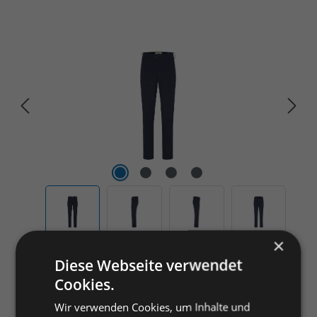
Bildergalerie überspringen
×
Diese Webseite verwendet
Artikelnummer:
215477
Cookies.
EAN:
4045981211676
Wir verwenden Cookies, um Inhalte und
Hersteller:
Hakro GmbH