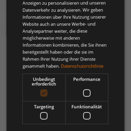
Anzeigen zu personalisieren und unseren
Herstellernummer:
0741034003
Datenverkehr zu analysieren. Wir geben
Informationen über Ihre Nutzung unserer
Website auch an unsere Werbe- und
Versandfertig in 5 Tagen, Lieferzeit 1-3 Tage
Analysepartner weiter, die diese
möglicherweise mit anderen
auswählen
Farbe
Informationen kombinieren, die Sie ihnen
bereitgestellt haben oder die sie im
karbongrau
olive
schwarz
tinte
Rahmen Ihrer Nutzung ihrer Dienste
gesammelt haben.
Datenschutzrichtlinie
auswählen
Größe
2XL
3XL
4XL
5XL
6XL
L
M
Unbedingt
Performance
erforderlich
S
XL
XS
83,42 €
*
Targeting
Funktionalität
je Stück
Einheit
Anzahl verringern
Anzahl erhöhen