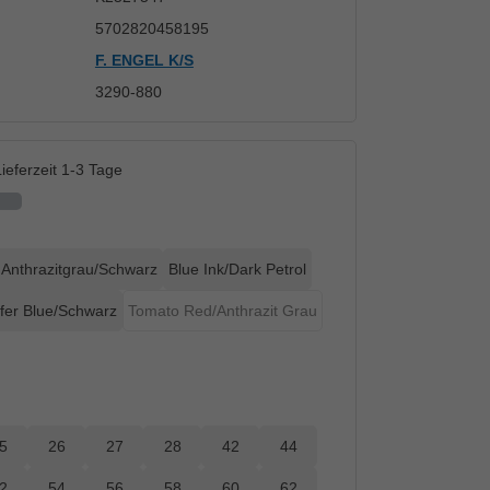
5702820458195
F. ENGEL K/S
3290-880
ieferzeit 1-3 Tage
Anthrazitgrau/Schwarz
Blue Ink/Dark Petrol
urzeit nicht verfügbar.)
fer Blue/Schwarz
Tomato Red/Anthrazit Grau
(Diese Option ist zurzeit nicht verfügbar.)
5
26
27
28
42
44
2
54
56
58
60
62