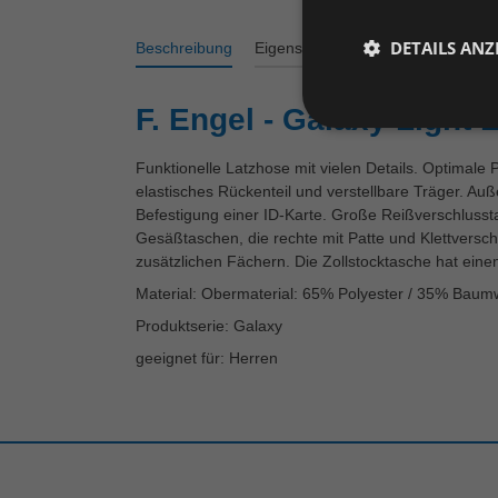
DETAILS ANZ
Beschreibung
Eigenschaften
Varianten
Bew
F. Engel - Galaxy Light 
Funktionelle Latzhose mit vielen Details. Optimale
elastisches Rückenteil und verstellbare Träger. Auß
Befestigung einer ID-Karte. Große Reißverschlusst
Gesäßtaschen, die rechte mit Patte und Klettversch
zusätzlichen Fächern. Die Zollstocktasche hat ein
Material: Obermaterial: 65% Polyester / 35% Baumw
Produktserie: Galaxy
geeignet für: Herren