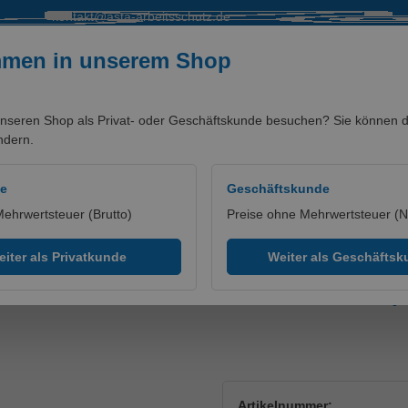
kontakt@asta-arbeitsschutz.de
mmen in unserem Shop
nseren Shop als Privat- oder Geschäftskunde besuchen? Sie können di
ndern.
SALE %
MARKEN/PARTNER
de
Geschäftskunde
Mehrwertsteuer (Brutto)
Preise ohne Mehrwertsteuer (N
ppe
iter als Privatkunde
Weiter als Geschäfts
ose Weiss/Anthrazit Grau, 
Artikelnummer: