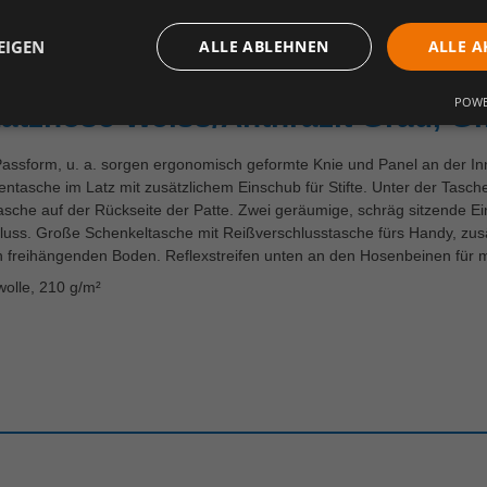
EIGEN
ALLE ABLEHNEN
ALLE A
ertungen
POWE
Latzhose Weiss/Anthrazit Grau, Gr
 Passform, u. a. sorgen ergonomisch geformte Knie und Panel an der Inn
entasche im Latz mit zusätzlichem Einschub für Stifte. Unter der Tasch
asche auf der Rückseite der Patte. Zwei geräumige, schräg sitzende 
luss. Große Schenkeltasche mit Reißverschlusstasche fürs Handy, zusät
en freihängenden Boden. Reflexstreifen unten an den Hosenbeinen für m
olle, 210 g/m²