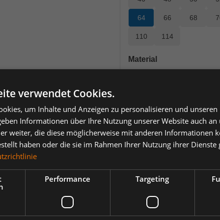
64
66
68
7
110
114
auswählen
Material
65% Polyester / 35% Baumw
(Diese Option is
ite verwendet Cookies.
Obermaterial: 65% Polyeste
okies, um Inhalte und Anzeigen zu personalisieren und unseren
 geben Informationen über Ihre Nutzung unserer Website auch an
114,24 €
*
er weiter, die diese möglicherweise mit anderen Informationen k
je Stück
estellt haben oder die sie im Rahmen Ihrer Nutzung ihrer Dienst
zrichtlinie
Einheit
Anzahl verringern
Anzahl erhöh
t
Performance
Targeting
Fu
h