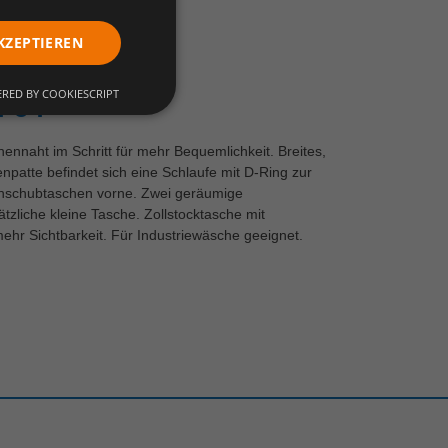
KZEPTIEREN
RED BY COOKIESCRIPT
. 64
ennaht im Schritt für mehr Bequemlichkeit. Breites,
enpatte befindet sich eine Schlaufe mit D-Ring zur
Einschubtaschen vorne. Zwei geräumige
zliche kleine Tasche. Zollstocktasche mit
ehr Sichtbarkeit. Für Industriewäsche geeignet.