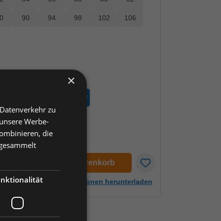
0
90
94
98
102
106
×
olle
t zurzeit nicht verfügbar.)
r / 35% Baumwolle, 210 g/m²
 Datenverkehr zu
 unsere Werbe-
ombinieren, die
e gesammelt
en
In den Warenkorb
nktionalität
Artikelinformationen herunterladen