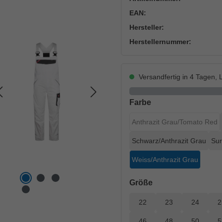
EAN:
Hersteller:
Herstellernummer:
Versandfertig in 4 Tagen, L
auswählen
Farbe
Anthrazit Grau/Tomato Red
(Diese Option ist z
Schwarz/Anthrazit Grau
Sur
Weiss/Anthrazit Grau
auswählen
Größe
22
23
24
2
46
48
50
5