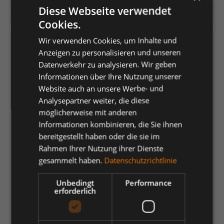
Diese Webseite verwendet
Herstellernummer:
6812-254
Cookies.
Wir verwenden Cookies, um Inhalte und
Versandfertig in 4 Tagen, Lieferzeit 1-3 Tage
Anzeigen zu personalisieren und unseren
Datenverkehr zu analysieren. Wir geben
auswählen
Farbe
Informationen über Ihre Nutzung unserer
Website auch an unsere Werbe- und
Anthrazit Grau/Tomato Red
Anthrazitgrau/Schwarz
Analysepartner weiter, die diese
Blue Ink/Dark Petrol
Forest Green/Schwarz
möglicherweise mit anderen
Informationen kombinieren, die Sie ihnen
Grün/Schwarz
Schwarz/Anthrazit Grau
bereitgestellt haben oder die sie im
Rahmen Ihrer Nutzung ihrer Dienste
Surfer Blue/Schwarz
Tomato Red/Anthrazit Grau
gesammelt haben.
Datenschutzrichtlinie
Weiss/Anthrazit Grau
Unbedingt
Performance
auswählen
Größe
erforderlich
42
44
46
48
50
52
54