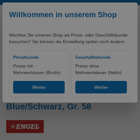
Zum Hauptinhalt springen
Willkommen in unserem Shop
Möchten Sie unseren Shop als Privat- oder Geschäftskunde
besuchen? Sie können die Einstellung später noch ändern.
0,00 €*
Privatkunde
Geschäftskunde
Preise mit
Preise ohne
Mehrwertsteuer (Brutto)
Mehrwertsteuer (Netto)
artikelklassifikationen - PRODUKTE
Ohne Gruppe
Weiter
Weiter
Galaxy 3/4-Hose Surfer
Blue/Schwarz, Gr. 58