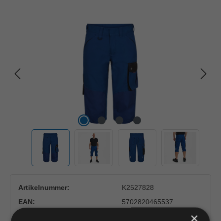
Bildergalerie überspringen
Artikelnummer:
K2527828
EAN:
5702820465537
×
Hersteller:
F. ENGEL K/S