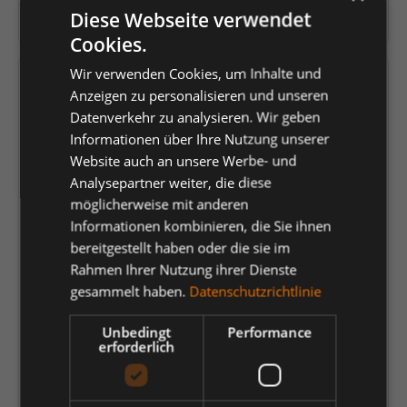
Diese Webseite verwendet
Herstellernummer:
6812-254
Cookies.
Wir verwenden Cookies, um Inhalte und
Versandfertig in 4 Tagen, Lieferzeit 1-3 Tage
Anzeigen zu personalisieren und unseren
Datenverkehr zu analysieren. Wir geben
auswählen
Farbe
Informationen über Ihre Nutzung unserer
Website auch an unsere Werbe- und
Anthrazit Grau/Tomato Red
Anthrazitgrau/Schwarz
Analysepartner weiter, die diese
Blue Ink/Dark Petrol
Forest Green/Schwarz
möglicherweise mit anderen
Informationen kombinieren, die Sie ihnen
Grün/Schwarz
Schwarz/Anthrazit Grau
bereitgestellt haben oder die sie im
Rahmen Ihrer Nutzung ihrer Dienste
Surfer Blue/Schwarz
Tomato Red/Anthrazit Grau
gesammelt haben.
Datenschutzrichtlinie
Weiss/Anthrazit Grau
Unbedingt
Performance
auswählen
Größe
erforderlich
42
44
46
48
50
52
54