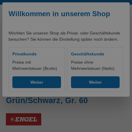
Zum Hauptinhalt springen
Willkommen in unserem Shop
Möchten Sie unseren Shop als Privat- oder Geschäftskunde
besuchen? Sie können die Einstellung später noch ändern.
0,00 €*
Privatkunde
Geschäftskunde
Preise mit
Preise ohne
Mehrwertsteuer (Brutto)
Mehrwertsteuer (Netto)
artikelklassifikationen - PRODUKTE
Ohne Gruppe
Weiter
Weiter
Galaxy 3/4-Hose
Grün/Schwarz, Gr. 60