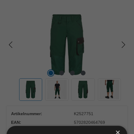
Bildergalerie überspringen
Artikelnummer:
K2527751
EAN:
5702820464769
×
Hersteller:
F. ENGEL K/S