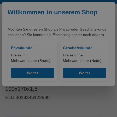
Zum Hauptinhalt springen
Willkommen in unserem Shop
Möchten Sie unseren Shop als Privat- oder Geschäftskunde
besuchen? Sie können die Einstellung später noch ändern.
0,00 €*
Privatkunde
Geschäftskunde
Preise mit
Preise ohne
Mehrwertsteuer (Brutto)
Mehrwertsteuer (Netto)
artikelklassifikationen - PRODUKTE
Ohne Gruppe
Weiter
Weiter
GH Balkenschuh TOP
100x170x1,5
ELC 4019346122990
Bildergalerie überspringen