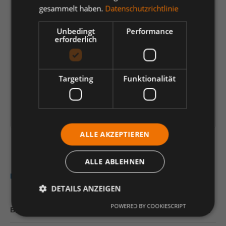
gesammelt haben.
Datenschutzrichtlinie
193,69 €
*
Unbedingt
Performance
je Verp.-Einheit (50 Stück) | 1 Stück (
3,87 €
)
erforderlich
Preis-/Mengenrechner
Einheit
Anzahl verringern
Anzahl erhöhen
Targeting
Funktionalität
In den Warenkorb
Artikelinformationen herunterladen
ALLE AKZEPTIEREN
ALLE ABLEHNEN
Beschreibung
DETAILS ANZEIGEN
POWERED BY COOKIESCRIPT
Bewertungen